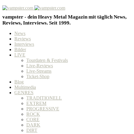
vampster - dein Heavy Metal Magazin mit täglich News,
Reviews, Interviews. Seit 1999.
News
Reviews
Interviews
Bilder
LIVE
Tourdaten & Festivals
Live-Reviews
Live-Streams
Ticket-Shop
Blog
Multimedia
GENRES
TRADITIONELL
EXTREM
PROGRESSIVE
ROCK
CORE
DARK
DIRT