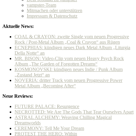
vampster-Team
Mitmachen oder unterstützen
Impressum & Datenschutz
Aktuelle News:
COAL & CRAYON: zweite Single vom neuen Progressive
Rock / Post-Metal Album „Coal & Crayon“ aus Rügen
ECNEPHIAS: kündigen neues Dark Metal Album „Liturgia
Della Notte“ an
MR. BISON: Video-Clip vom neuen Heavy Psych Rock
Album „The Garden of Forgotten Dreams“
KOSMONOVSKI: kündigen neues Indie / Punk Album
„Zustand Jetzt“ an
NOVERIA: dritter Track vom neuen Progressive Power
Metal Album „Becoming After“
Neue Reviews:
FUTURE PALACE: Resurgence
NECROTTED: We Are The Gods That Tear Ourselves Apart
ASTRAL ALCHEMY: Weaving Chilling Magical
Dreamworlds
CEREMONY: Tell Me Your Dream
PROTEST THE HERO: Within