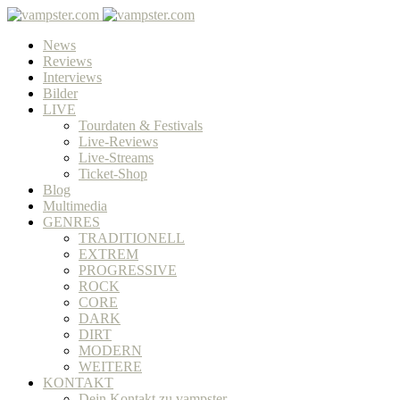
News
Reviews
Interviews
Bilder
LIVE
Tourdaten & Festivals
Live-Reviews
Live-Streams
Ticket-Shop
Blog
Multimedia
GENRES
TRADITIONELL
EXTREM
PROGRESSIVE
ROCK
CORE
DARK
DIRT
MODERN
WEITERE
KONTAKT
Dein Kontakt zu vampster