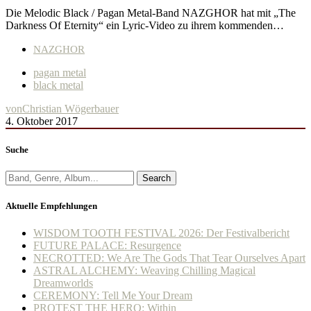
Die Melodic Black / Pagan Metal-Band NAZGHOR hat mit „The
Darkness Of Eternity“ ein Lyric-Video zu ihrem kommenden…
NAZGHOR
pagan metal
black metal
von
Christian Wögerbauer
4. Oktober 2017
Suche
Search
Aktuelle Empfehlungen
WISDOM TOOTH FESTIVAL 2026: Der Festivalbericht
FUTURE PALACE: Resurgence
NECROTTED: We Are The Gods That Tear Ourselves Apart
ASTRAL ALCHEMY: Weaving Chilling Magical
Dreamworlds
CEREMONY: Tell Me Your Dream
PROTEST THE HERO: Within