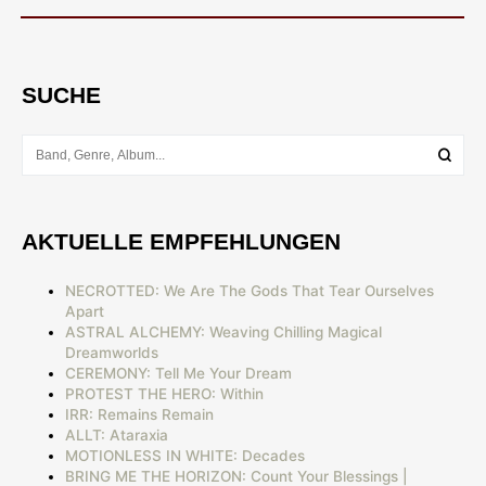
SUCHE
AKTUELLE EMPFEHLUNGEN
NECROTTED: We Are The Gods That Tear Ourselves
Apart
ASTRAL ALCHEMY: Weaving Chilling Magical
Dreamworlds
CEREMONY: Tell Me Your Dream
PROTEST THE HERO: Within
IRR: Remains Remain
ALLT: Ataraxia
MOTIONLESS IN WHITE: Decades
BRING ME THE HORIZON: Count Your Blessings |