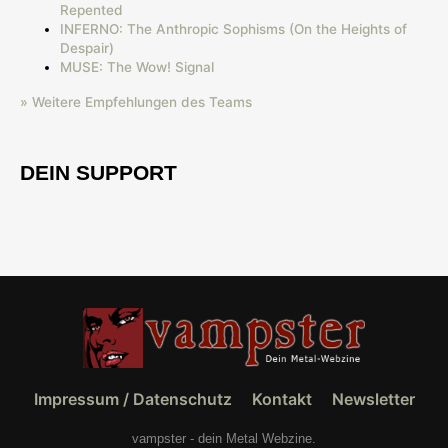
Repented
INFERNO: The Anthropic Sophisms (On the Heights of
Despair)
MUSE: The Wow! Signal
» Weitere Empfehlungen des Teams
DEIN SUPPORT
Impressum / Datenschutz
Kontakt
Newsletter
vampster - dein Metal Webzine.