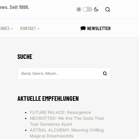
ws. Seit 1999.
ENRES
KONTAKT
🗯 NEWSLETTER
SUCHE
AKTUELLE EMPFEHLUNGEN
FUTURE PALACE: Resurgence
NECROTTED: We Are The Gods That
Tear Ourselves Apart
ASTRAL ALCHEMY: Weaving Chilling
Magical Dreamworlds