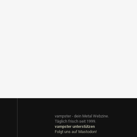
vampster - dein Metal Webzine.
Täglich frisch seit 1999.
vampster unterstützen
Folgt uns auf Mastodon!