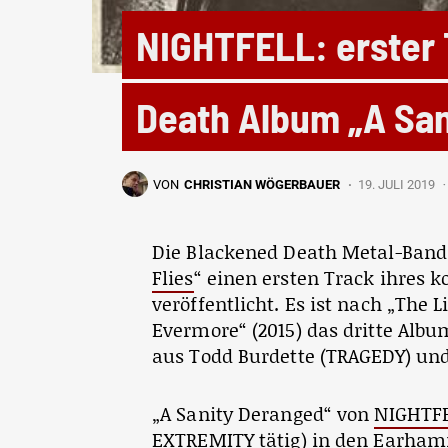
NIGHTFELL: erster
Death Album „A San
VON
CHRISTIAN WÖGERBAUER
19. JULI 2019
Die Blackened Death Metal-Ban
Flies
“ einen ersten Track ihres
veröffentlicht. Es ist nach „The 
Evermore“ (2015) das dritte Albu
aus Todd Burdette (TRAGEDY) und
„A Sanity Deranged“ von
NIGHTF
EXTREMITY
tätig) in den Earham