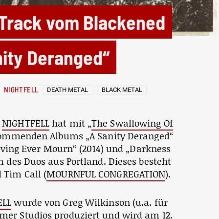
 Track vom Blackened
ity Deranged“
NIGHTFELL
DEATH METAL
BLACK METAL
d
NIGHTFELL
hat mit „
The Swallowing Of
 kommenden Albums „A Sanity Deranged“
Living Ever Mourn“ (2014) und „Darkness
m des Duos aus Portland. Dieses besteht
 Tim Call (
MOURNFUL CONGREGATION
).
ELL
wurde von Greg Wilkinson (u.a. für
mer Studios produziert und wird am 12.