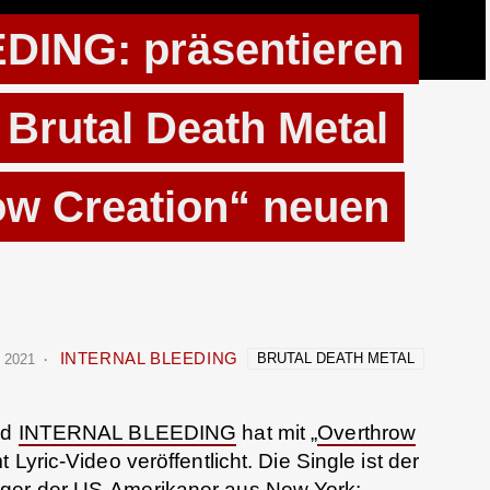
ING: präsentieren
 Brutal Death Metal
ow Creation“ neuen
INTERNAL BLEEDING
BRUTAL DEATH METAL
 2021
nd
INTERNAL BLEEDING
hat mit „
Overthrow
 Lyric-Video veröffentlicht. Die Single ist der
ger der US-Amerikaner aus New York: