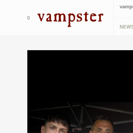
vamps
NEW