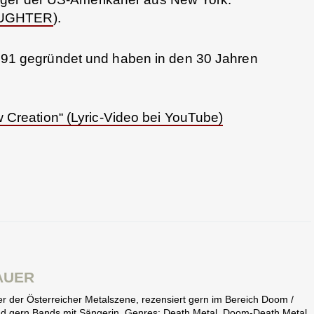
AUGHTER
).
91 gegründet und haben in den 30 Jahren
reation“ (Lyric-Video bei YouTube)
AUER
eter der Österreicher Metalszene, rezensiert gern im Bereich Doom /
end gern Bands mit Sängerin. Genres: Death Metal, Doom-Death Metal,