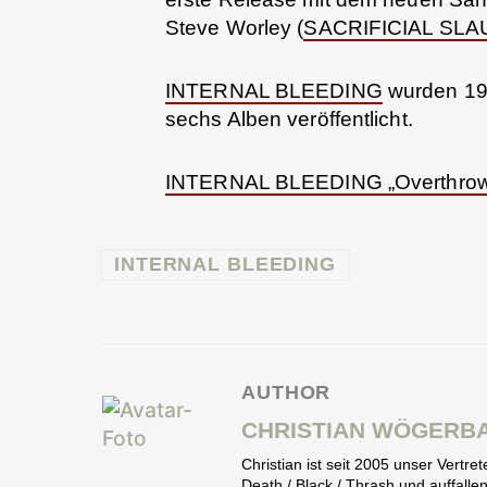
Steve Worley (
SACRIFICIAL SL
INTERNAL BLEEDING
wurden 19
sechs Alben veröffentlicht.
INTERNAL BLEEDING „Overthrow C
INTERNAL BLEEDING
AUTHOR
CHRISTIAN WÖGERB
Christian ist seit 2005 unser Vertr
Death / Black / Thrash und auffall