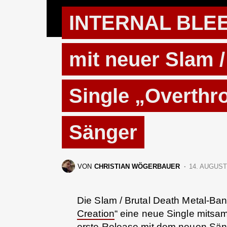
INTERNAL BLEED
mit neuer Slam /
Single „Overthr
Sänger
VON
CHRISTIAN WÖGERBAUER
14. AUGUST
Die Slam / Brutal Death Metal-Ba
Creation
“ eine neue Single mitsamt
erste Release mit dem neuen Sän