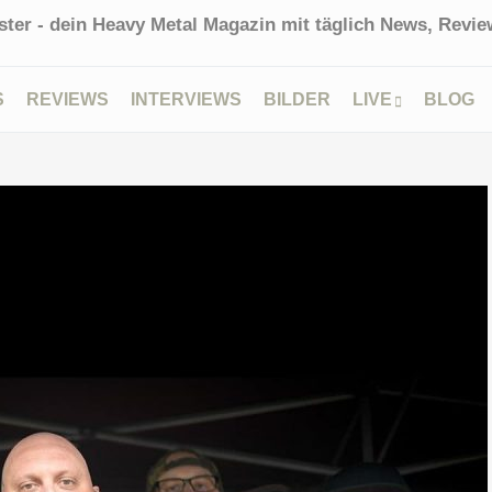
ter - dein Heavy Metal Magazin mit täglich News, Review
S
REVIEWS
INTERVIEWS
BILDER
LIVE
BLOG