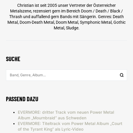
Christian ist seit 2005 unser Vertreter der Österreicher
Metalszene, rezensiert gern im Bereich Doom / Death / Black /
Thrash und auffallend gern Bands mit Sängerin. Genres: Death
Metal, Doom-Death Metal, Doom Metal, Symphonic Metal, Gothic
Metal, Sludge.
SUCHE
PASSEND DAZU
EVERMORE: dritter Track vom neuen Power Metal
Album „Mournbraid“ aus Schweden
EVERMORE: Titeltrack vom Power Metal Album „Court
of the Tyrant King“ als Lyric-Video