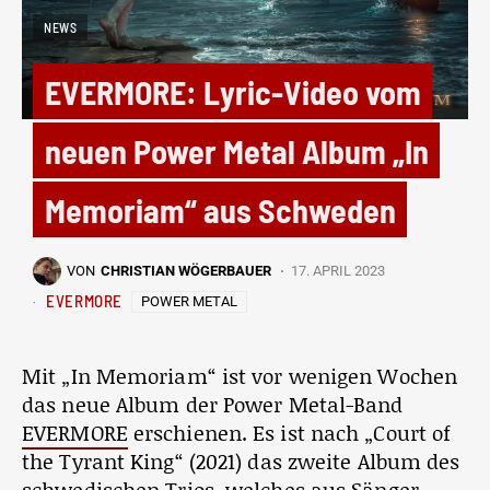
NEWS
EVERMORE: Lyric-Video vom
neuen Power Metal Album „In
Memoriam“ aus Schweden
VON
CHRISTIAN WÖGERBAUER
17. APRIL 2023
EVERMORE
POWER METAL
Mit „In Memoriam“ ist vor wenigen Wochen
das neue Album der Power Metal-Band
EVERMORE
erschienen. Es ist nach „Court of
the Tyrant King“ (2021) das zweite Album des
schwedischen Trios, welches aus Sänger