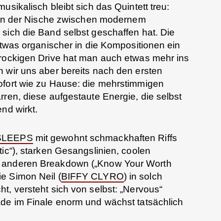
usikalisch bleibt sich das Quintett treu:
n in der Nische zwischen modernem
sich die Band selbst geschaffen hat. Die
etwas organischer in die Kompositionen ein
 rockigen Drive hat man auch etwas mehr ins
 wir uns aber bereits nach den ersten
ofort wie zu Hause: die mehrstimmigen
rren, diese aufgestaute Energie, die selbst
nd wirkt.
SLEEPS
mit gewohnt schmackhaften Riffs
tic“), starken Gesangslinien, coolen
r anderen Breakdown („Know Your Worth
e Simon Neil (
BIFFY CLYRO
) in solch
t, versteht sich von selbst: „Nervous“
ade im Finale enorm und wächst tatsächlich