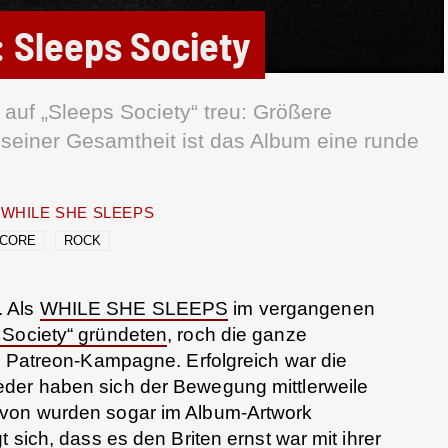
 Sleeps Society
uf „Sleeps Society“ treu: Größere
n seiner Gesamtheit ist das Album eine runde
WHILE SHE SLEEPS
DCORE
ROCK
. Als
WHILE SHE SLEEPS
im vergangenen
 Society“ gründeten
, roch die ganze
er Patreon-Kampagne. Erfolgreich war die
der haben sich der Bewegung mittlerweile
avon wurden sogar im Album-Artwork
t sich, dass es den Briten ernst war mit ihrer