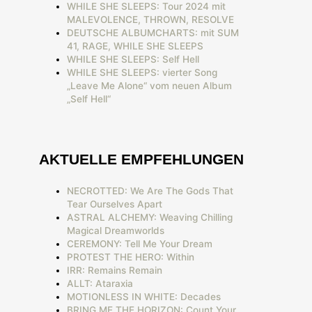
WHILE SHE SLEEPS: Tour 2024 mit
MALEVOLENCE, THROWN, RESOLVE
DEUTSCHE ALBUMCHARTS: mit SUM
41, RAGE, WHILE SHE SLEEPS
WHILE SHE SLEEPS: Self Hell
WHILE SHE SLEEPS: vierter Song
„Leave Me Alone“ vom neuen Album
„Self Hell“
AKTUELLE EMPFEHLUNGEN
NECROTTED: We Are The Gods That
Tear Ourselves Apart
ASTRAL ALCHEMY: Weaving Chilling
Magical Dreamworlds
CEREMONY: Tell Me Your Dream
PROTEST THE HERO: Within
IRR: Remains Remain
ALLT: Ataraxia
MOTIONLESS IN WHITE: Decades
BRING ME THE HORIZON: Count Your