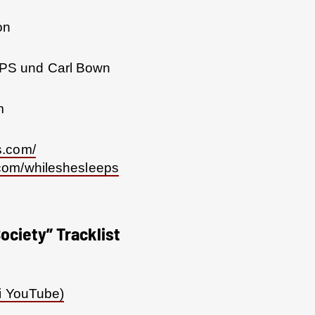
on
PS und Carl Bown
m
s.com/
com/whileshesleeps
ciety” Tracklist
i YouTube)