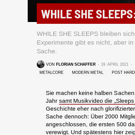
WHILE SHE SLEEPS:
WHILE SHE SLEEPS bleiben sich a
Experimente gibt es nicht, aber i
Sache.
VON
FLORIAN SCHAFFER
19. APRIL 2021
METALCORE
MODERN METAL
POST HAR
Sie machen keine halben Sachen
Jahr
samt Musikvideo die „Sleeps
Geschichte eher nach glorifiziert
Sache dennoch: Über 2000 Mitglie
angeschlossen, die ersten 500 d
verewigt. Und spätestens hier zeig