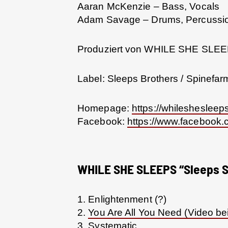
Aaran McKenzie – Bass, Vocals
Adam Savage – Drums, Percussi
Produziert von WHILE SHE SLEE
Label: Sleeps Brothers / Spinefar
Homepage:
https://whileshesleep
Facebook:
https://www.facebook.
WHILE SHE SLEEPS “Sleeps So
1. Enlightenment (?)
2.
You Are All You Need (Video be
3. Systematic