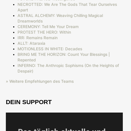
NECROTTED: We Are The Gods That Tear Ourselves
Apart
ASTRAL ALCHEMY: Weaving Chilling Magical
Dreamworlds
CEREMONY: Tell Me Your Dream
PROTEST THE HERO: Within
IRR: Remains Remain
ALLT: Ataraxia
MOTIONLESS IN WHITE: Decades
BRING ME THE HORIZON: Count Your Blessings |
Repented
INFERNO: The Anthropic Sophisms (On the Heights of
Despair)
» Weitere Empfehlungen des Teams
DEIN SUPPORT