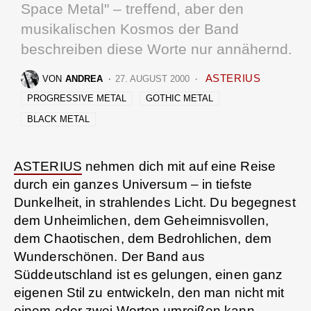
Space Metal" – treffend, aber den
musikalischen Kosmos der Band
beschreiben diese Worte nur annähernd.
ASTERIUS
VON
ANDREA
27. AUGUST 2000
PROGRESSIVE METAL
GOTHIC METAL
BLACK METAL
ASTERIUS
nehmen dich mit auf eine Reise
durch ein ganzes Universum – in tiefste
Dunkelheit, in strahlendes Licht. Du begegnest
dem Unheimlichen, dem Geheimnisvollen,
dem Chaotischen, dem Bedrohlichen, dem
Wunderschönen. Der Band aus
Süddeutschland ist es gelungen, einen ganz
eigenen Stil zu entwickeln, den man nicht mit
einem oder zwei Worten umreißen kann.