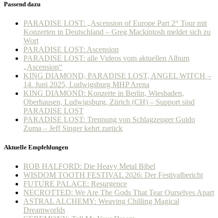
Passend dazu
PARADISE LOST: „Ascension of Europe Part 2“ Tour mit
Konzerten in Deutschland – Greg Mackintosh meldet sich zu
Wort
PARADISE LOST: Ascension
PARADISE LOST: alle Videos vom aktuellen Album
„Ascension“
KING DIAMOND, PARADISE LOST, ANGEL WITCH –
14. Juni 2025, Ludwigsburg MHP Arena
KING DIAMOND: Konzerte in Berlin, Wiesbaden,
Oberhausen, Ludwigsburg, Zürich (CH) – Support sind
PARADISE LOST
PARADISE LOST: Trennung von Schlagzeuger Guido
Zuma – Jeff Singer kehrt zurück
Aktuelle Empfehlungen
ROB HALFORD: Die Heavy Metal Bibel
WISDOM TOOTH FESTIVAL 2026: Der Festivalbericht
FUTURE PALACE: Resurgence
NECROTTED: We Are The Gods That Tear Ourselves Apart
ASTRAL ALCHEMY: Weaving Chilling Magical
Dreamworlds