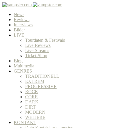
News
Reviews
Interviews
Bilder
LIVE
Tourdaten & Festivals
Live-Reviews
Live-Streams
Ticket-Shop
Blog
Multimedia
GENRES
TRADITIONELL
EXTREM
PROGRESSIVE
ROCK
CORE
DARK
DIRT
MODERN
WEITERE
KONTAKT
Dein Kontakt zu vampster