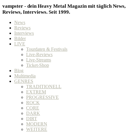
vampster - dein Heavy Metal Magazin mit täglich News,
Reviews, Interviews. Seit 1999.
News
Reviews
Interviews
Bilder
LIVE
Tourdaten & Festivals
Live-Reviews
Live-Streams
Ticket-Shop
Blog
Multimedia
GENRES
TRADITIONELL
EXTREM
PROGRESSIVE
ROCK
CORE
DARK
DIRT
MODERN
WEITERE