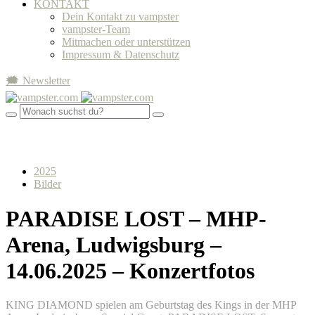
KONTAKT
Dein Kontakt zu vampster
vampster-Team
Mitmachen oder unterstützen
Impressum & Datenschutz
🗯 Newsletter
2025
Bilder
PARADISE LOST – MHP-
Arena, Ludwigsburg –
14.06.2025 – Konzertfotos
KING DIAMOND spielen am Geburtstag des Kings in der MHP