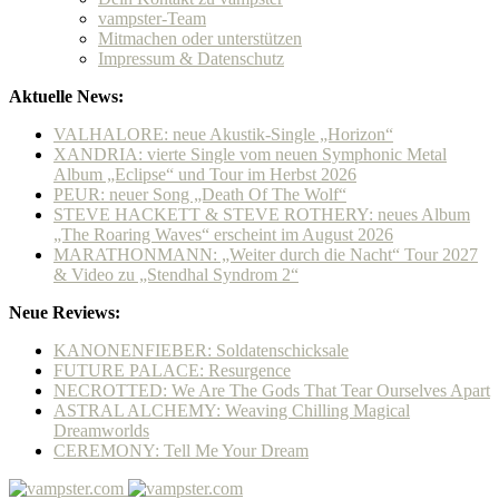
vampster-Team
Mitmachen oder unterstützen
Impressum & Datenschutz
Aktuelle News:
VALHALORE: neue Akustik-Single „Horizon“
XANDRIA: vierte Single vom neuen Symphonic Metal
Album „Eclipse“ und Tour im Herbst 2026
PEUR: neuer Song „Death Of The Wolf“
STEVE HACKETT & STEVE ROTHERY: neues Album
„The Roaring Waves“ erscheint im August 2026
MARATHONMANN: „Weiter durch die Nacht“ Tour 2027
& Video zu „Stendhal Syndrom 2“
Neue Reviews:
KANONENFIEBER: Soldatenschicksale
FUTURE PALACE: Resurgence
NECROTTED: We Are The Gods That Tear Ourselves Apart
ASTRAL ALCHEMY: Weaving Chilling Magical
Dreamworlds
CEREMONY: Tell Me Your Dream