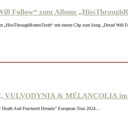
ll Follow“ zum Album „HissThroughR
 „HissThroughRottenTeeth“ mit einem Clip zum Song „Dread Will 
H, VULVODYNIA & MÉLANCOLIA im 
f Death And Fractured Dreams” European Tour 2024…