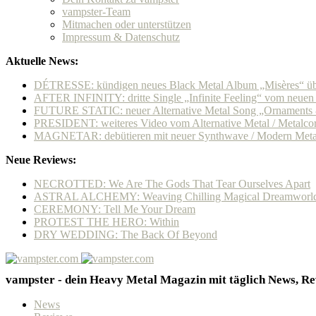
vampster-Team
Mitmachen oder unterstützen
Impressum & Datenschutz
Aktuelle News:
DÉTRESSE: kündigen neues Black Metal Album „Misères“ übe
AFTER INFINITY: dritte Single „Infinite Feeling“ vom neue
FUTURE STATIC: neuer Alternative Metal Song „Ornaments & 
PRESIDENT: weiteres Video vom Alternative Metal / Metalcore
MAGNETAR: debütieren mit neuer Synthwave / Modern Metal
Neue Reviews:
NECROTTED: We Are The Gods That Tear Ourselves Apart
ASTRAL ALCHEMY: Weaving Chilling Magical Dreamworl
CEREMONY: Tell Me Your Dream
PROTEST THE HERO: Within
DRY WEDDING: The Back Of Beyond
vampster - dein Heavy Metal Magazin mit täglich News, Rev
News