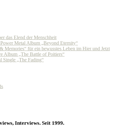
r das Elend der Menschheit
n Power Metal Album „Beyond Eternity“
Memories“ für ein bewusstes Leben im Hier und Jetzt
 Album „The Battle of Poitiers“
 Single „The Fading“
ds
iews, Interviews. Seit 1999.