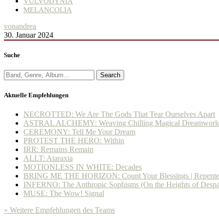
VULVODYNIA
MELANCOLIA
von
andrea
30. Januar 2024
Suche
Search
Aktuelle Empfehlungen
NECROTTED: We Are The Gods That Tear Ourselves Apart
ASTRAL ALCHEMY: Weaving Chilling Magical Dreamworl
CEREMONY: Tell Me Your Dream
PROTEST THE HERO: Within
IRR: Remains Remain
ALLT: Ataraxia
MOTIONLESS IN WHITE: Decades
BRING ME THE HORIZON: Count Your Blessings | Repent
INFERNO: The Anthropic Sophisms (On the Heights of Despa
MUSE: The Wow! Signal
» Weitere Empfehlungen des Teams