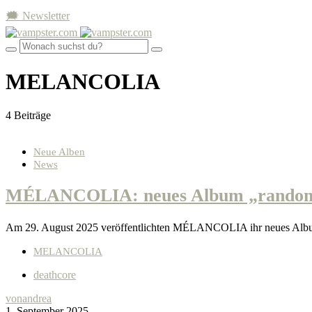
🗯 Newsletter
MELANCOLIA
4 Beiträge
Neue Alben
News
MÉLANCOLIA: neues Album „random.ac
Am 29. August 2025 veröffentlichten MÉLANCOLIA ihr neues Album 
MELANCOLIA
deathcore
von
andrea
1. September 2025