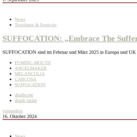
News
Tourdaten & Festivals
SUFFOCATION: „Embrace The Sufferin
SUFFOCATION sind im Februar und März 2025 in Europa und UK au
FUMING MOUTH
ANGELMAKER
MELANCOLIA
CARCOSA
SUFFOCATION
deathcore
death metal
von
andrea
16. Oktober 2024
News