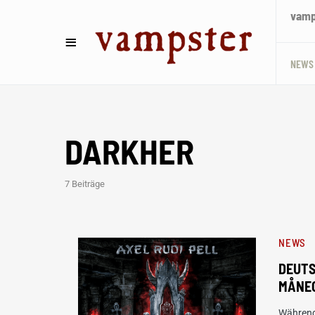
vamps
NEWS
DARKHER
7 Beiträge
NEWS
DEUTS
MÅNE
Während 