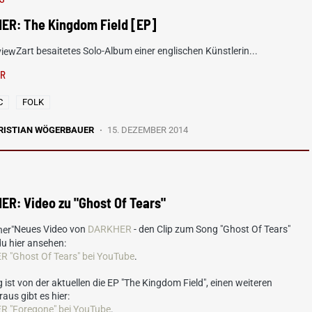
ER: The Kingdom Field [EP]
Zart besaitetes Solo-Album einer englischen Künstlerin...
ER
C
FOLK
RISTIAN WÖGERBAUER
15. DEZEMBER 2014
R: Video zu "Ghost Of Tears"
Neues Video von
DARKHER
- den Clip zum Song "Ghost Of Tears"
u hier ansehen:
 "Ghost Of Tears" bei YouTube
.
 ist von der aktuellen die EP "The Kingdom Field", einen weiteren
aus gibt es hier:
 "Foregone" bei YouTube
.