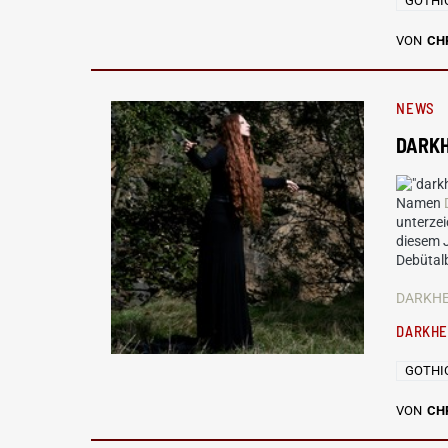
GOTHI
VON
CH
NEWS
DARKH
Namen
unterzei
diesem J
Debütalb
DARKHE
DARKH
GOTHI
VON
CH