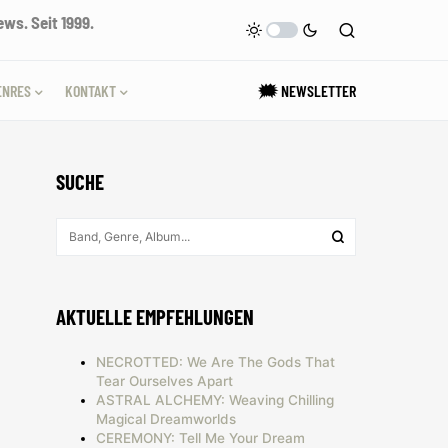
ws. Seit 1999.
ENRES
KONTAKT
🗯 NEWSLETTER
SUCHE
AKTUELLE EMPFEHLUNGEN
NECROTTED: We Are The Gods That
Tear Ourselves Apart
ASTRAL ALCHEMY: Weaving Chilling
Magical Dreamworlds
CEREMONY: Tell Me Your Dream