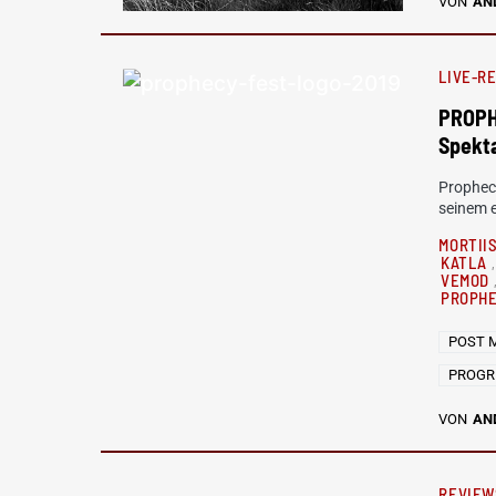
VON
AN
LIVE-R
PROPHE
Spekt
Prophecy
seinem e
MORTII
KATLA
VEMOD
PROPH
POST 
PROGR
VON
AN
REVIEW