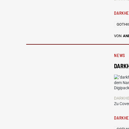
DARKH
GOTHI
VON
AN
NEWS
DARKHE
dem N
Digipack
DARKHER
Zu Cover
DARKH