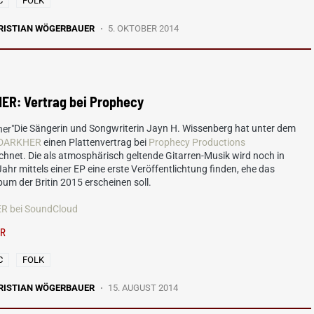
C
FOLK
RISTIAN WÖGERBAUER
5. OKTOBER 2014
ER: Vertrag bei Prophecy
Die Sängerin und Songwriterin Jayn H. Wissenberg hat unter dem
DARKHER
einen Plattenvertrag bei
Prophecy Productions
chnet. Die als atmosphärisch geltende Gitarren-Musik wird noch in
ahr mittels einer EP eine erste Veröffentlichtung finden, ehe das
um der Britin 2015 erscheinen soll.
R bei SoundCloud
ER
C
FOLK
RISTIAN WÖGERBAUER
15. AUGUST 2014