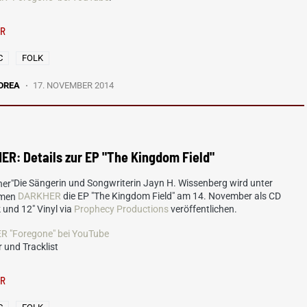
ER
C
FOLK
DREA
17. NOVEMBER 2014
R: Details zur EP "The Kingdom Field"
Die Sängerin und Songwriterin Jayn H. Wissenberg wird unter
amen
DARKHER
die EP "The Kingdom Field" am 14. November als CD
 und 12" Vinyl via
Prophecy Productions
veröffentlichen.
 "Foregone" bei YouTube
 und Tracklist
ER