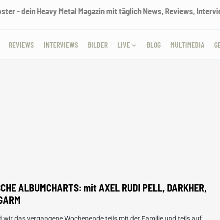
ter - dein Heavy Metal Magazin mit täglich News, Reviews, Intervie
REVIEWS
INTERVIEWS
BILDER
LIVE
BLOG
MULTIMEDIA
G
CHE ALBUMCHARTS: mit AXEL RUDI PELL, DARKHER,
GARM
wir das vergangene Wochenende teils mit der Familie und teils auf