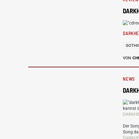
DARKH
DARKH
GOTHI
VON
CH
NEWS
DARKHE
kannst d
DARKHER
Der Song
Song dar
DARKHER