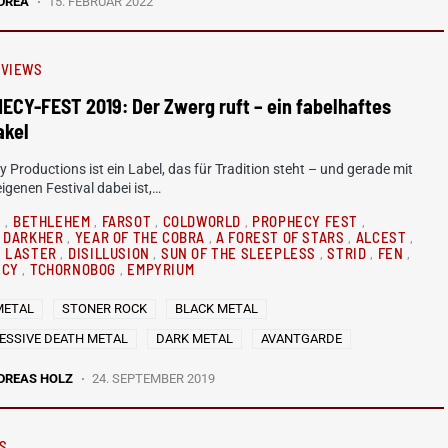
DREA
15. FEBRUAR 2022
EVIEWS
CY-FEST 2019: Der Zwerg ruft – ein fabelhaftes
akel
 Productions ist ein Label, das für Tradition steht – und gerade mit
igenen Festival dabei ist,…
S
BETHLEHEM
FARSOT
COLDWORLD
PROPHECY FEST
DARKHER
YEAR OF THE COBRA
A FOREST OF STARS
ALCEST
LASTER
DISILLUSION
SUN OF THE SLEEPLESS
STRID
FEN
ECY
TCHORNOBOG
EMPYRIUM
METAL
STONER ROCK
BLACK METAL
ESSIVE DEATH METAL
DARK METAL
AVANTGARDE
DREAS HOLZ
24. SEPTEMBER 2019
S