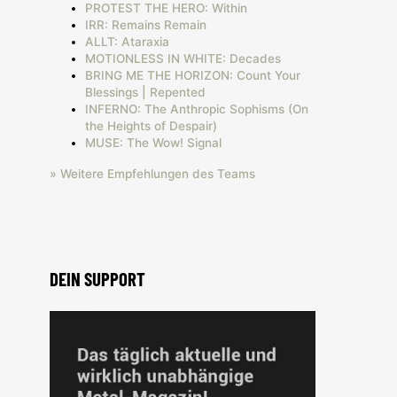
PROTEST THE HERO: Within
IRR: Remains Remain
ALLT: Ataraxia
MOTIONLESS IN WHITE: Decades
BRING ME THE HORIZON: Count Your
Blessings | Repented
INFERNO: The Anthropic Sophisms (On
the Heights of Despair)
MUSE: The Wow! Signal
» Weitere Empfehlungen des Teams
DEIN SUPPORT