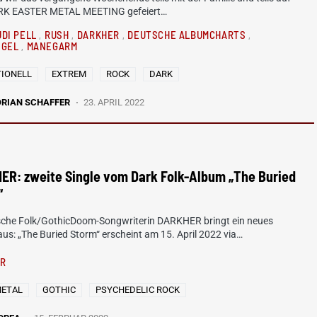
RK EASTER METAL MEETING gefeiert…
UDI PELL
RUSH
DARKHER
DEUTSCHE ALBUMCHARTS
NGEL
MANEGARM
TIONELL
EXTREM
ROCK
DARK
ORIAN SCHAFFER
23. APRIL 2022
ER: zweite Single vom Dark Folk-Album „The Buried
“
tische Folk/GothicDoom-Songwriterin DARKHER bringt ein neues
us: „The Buried Storm“ erscheint am 15. April 2022 via…
ER
METAL
GOTHIC
PSYCHEDELIC ROCK