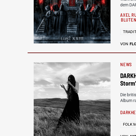
dem DA
AXEL R
BLUTE
TRADI
VON
FL
NEWS
DARKH
Storm
Die bri
Album ra
DARKH
FOLK 