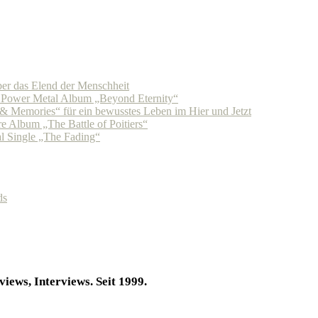
r das Elend der Menschheit
n Power Metal Album „Beyond Eternity“
Memories“ für ein bewusstes Leben im Hier und Jetzt
 Album „The Battle of Poitiers“
 Single „The Fading“
ds
iews, Interviews. Seit 1999.