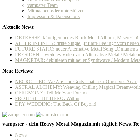
vampster-Team
Mitmachen oder unterstützen
Impressum & Datenschutz
Aktuelle News:
DÉTRESSE: kündigen neues Black Metal Album „Misères“ übe
AFTER INFINITY: dritte Single „Infinite Feeling“ vom neue
FUTURE STATIC: neuer Alternative Metal Song „Ornaments & 
PRESIDENT: weiteres Video vom Alternative Metal / Metalcore
MAGNETAR: debütieren mit neuer Synthwave / Modern Metal
Neue Reviews:
NECROTTED: We Are The Gods That Tear Ourselves Apart
ASTRAL ALCHEMY: Weaving Chilling Magical Dreamworl
CEREMONY: Tell Me Your Dream
PROTEST THE HERO: Within
DRY WEDDING: The Back Of Beyond
vampster - dein Heavy Metal Magazin mit täglich News, Rev
News