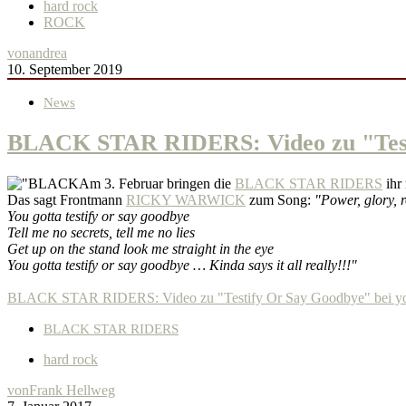
hard rock
ROCK
von
andrea
10. September 2019
News
BLACK STAR RIDERS: Video zu "Testi
Am 3. Februar bringen die
BLACK STAR RIDERS
ihr
Das sagt Frontmann
RICKY WARWICK
zum Song:
"Power, glory, r
You gotta testify or say goodbye
Tell me no secrets, tell me no lies
Get up on the stand look me straight in the eye
You gotta testify or say goodbye … Kinda says it all really!!!"
BLACK STAR RIDERS: Video zu "Testify Or Say Goodbye" bei y
BLACK STAR RIDERS
hard rock
von
Frank Hellweg