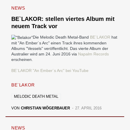
NEWS
BE`LAKOR: stellen viertes Album mit
neuem Track vor
Die Melodic Death Metal-Band
BE`LAKOR
hat
mit "An Ember´s Arc" einen Track ihres kommenden
Albums "Vessels" veröffentlicht. Das vierte Album der
Australier wird am 24. Juni 2016 via
Napalm Records
erscheinen.
BE`LAKOR "An Ember´s Arc" bei YouTube
BE`LAKOR
MELODIC DEATH METAL
VON
CHRISTIAN WÖGERBAUER
27. APRIL 2016
NEWS