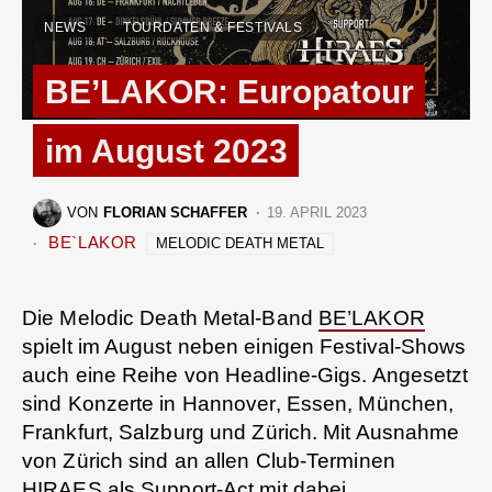
NEWS
TOURDATEN & FESTIVALS
BE’LAKOR: Europatour
im August 2023
VON
FLORIAN SCHAFFER
19. APRIL 2023
BE`LAKOR
MELODIC DEATH METAL
Die Melodic Death Metal-Band
BE’LAKOR
spielt im August neben einigen Festival-Shows
auch eine Reihe von Headline-Gigs. Angesetzt
sind Konzerte in Hannover, Essen, München,
Frankfurt, Salzburg und Zürich. Mit Ausnahme
von Zürich sind an allen Club-Terminen
HIRAES
als Support-Act mit dabei.