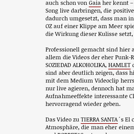
auch schon von
Gaia
her kennt –
Song live darbringen, die posit
dadurch umgesetzt, dass man i
OZ auf einer Klippe am Meer sp
die Wirkung dieser Kulisse setzt
Professionell gemacht sind hier a
allem die Videos der eher Punk-R
SOZIEDAD ALKOHOLIKA,
HAMLET
o
sind aber deutlich zeigen, dass
mit dem Medium Videoclip herrs
nur live agieren, dennoch hat m
Aufnahmeeffekte interessante Cli
hervorragend wieder geben.
Das Video zu
TIERRA SANTA
´s El 
Atmosphäre, die man eher einem