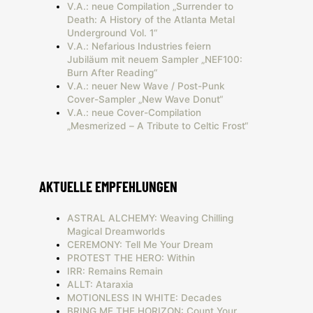
V.A.: neue Compilation „Surrender to
Death: A History of the Atlanta Metal
Underground Vol. 1“
V.A.: Nefarious Industries feiern
Jubiläum mit neuem Sampler „NEF100:
Burn After Reading“
V.A.: neuer New Wave / Post-Punk
Cover-Sampler „New Wave Donut“
V.A.: neue Cover-Compilation
„Mesmerized – A Tribute to Celtic Frost“
AKTUELLE EMPFEHLUNGEN
ASTRAL ALCHEMY: Weaving Chilling
Magical Dreamworlds
CEREMONY: Tell Me Your Dream
PROTEST THE HERO: Within
IRR: Remains Remain
ALLT: Ataraxia
MOTIONLESS IN WHITE: Decades
BRING ME THE HORIZON: Count Your