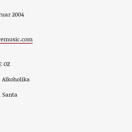
ruar 2004
vemusic.com
E OZ
d Alkoholika
a Santa