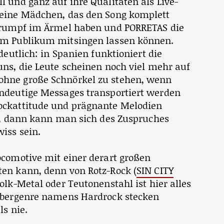
 und ganz auf ihre Qualitäten als Live-
leine Mädchen, das den Song komplett
 Trumpf im Ärmel haben und PORRETAS die
om Publikum mitsingen lassen können.
deutlich: in Spanien funktioniert die
uns, die Leute scheinen noch viel mehr auf
hne große Schnörkel zu stehen, wenn
ndeutige Messages transportiert werden
ockattitude und prägnante Melodien
ft, dann kann man sich des Zuspruches
iss sein.
ocomotive mit einer derart großen
en kann, denn von Rotz-Rock (
SIN CITY
olk-Metal oder Teutonenstahl ist hier alles
 Übergenre namens Hardrock stecken
ls nie.