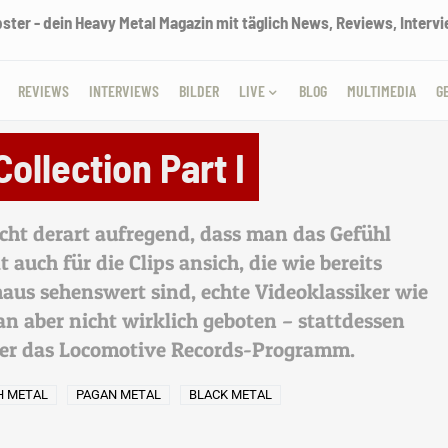
ter - dein Heavy Metal Magazin mit täglich News, Reviews, Intervie
REVIEWS
INTERVIEWS
BILDER
LIVE
BLOG
MULTIMEDIA
G
Collection Part I
icht derart aufregend, dass man das Gefühl
t auch für die Clips ansich, die wie bereits
aus sehenswert sind, echte Videoklassiker wie
an aber nicht wirklich geboten – stattdessen
ber das Locomotive Records-Programm.
H METAL
PAGAN METAL
BLACK METAL