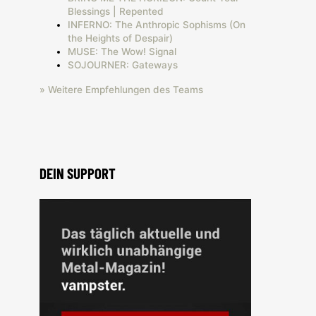
Blessings | Repented
INFERNO: The Anthropic Sophisms (On
the Heights of Despair)
MUSE: The Wow! Signal
SOJOURNER: Gateways
» Weitere Empfehlungen des Teams
DEIN SUPPORT