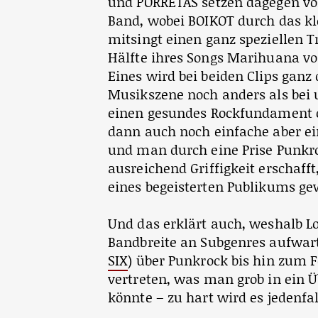
und PORRETAS setzen dagegen voll
Band, wobei BOIKOT durch das k
mitsingt einen ganz speziellen
Hälfte ihres Songs Marihuana v
Eines wird bei beiden Clips ganz 
Musikszene noch anders als bei 
einen gesundes Rockfundament o
dann auch noch einfache aber ei
und man durch eine Prise Punkr
ausreichend Griffigkeit erschaf
eines begeisterten Publikums gew
Und das erklärt auch, weshalb L
Bandbreite an Subgenres aufwart
SIX
) über Punkrock bis hin zum F
vertreten, was man grob in ein
könnte – zu hart wird es jedenfal