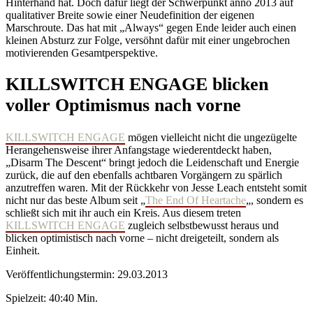
Hinterhand hat. Doch dafür liegt der Schwerpunkt anno 2013 auf
qualitativer Breite sowie einer Neudefinition der eigenen
Marschroute. Das hat mit „Always“ gegen Ende leider auch einen
kleinen Absturz zur Folge, versöhnt dafür mit einer ungebrochen
motivierenden Gesamtperspektive.
KILLSWITCH ENGAGE blicken
voller Optimismus nach vorne
KILLSWITCH ENGAGE
mögen vielleicht nicht die ungezügelte
Herangehensweise ihrer Anfangstage wiederentdeckt haben,
„Disarm The Descent“ bringt jedoch die Leidenschaft und Energie
zurück, die auf den ebenfalls achtbaren Vorgängern zu spärlich
anzutreffen waren. Mit der Rückkehr von Jesse Leach entsteht somit
nicht nur das beste Album seit „
The End Of Heartache
„, sondern es
schließt sich mit ihr auch ein Kreis. Aus diesem treten
KILLSWITCH ENGAGE
zugleich selbstbewusst heraus und
blicken optimistisch nach vorne – nicht dreigeteilt, sondern als
Einheit.
Veröffentlichungstermin: 29.03.2013
Spielzeit: 40:40 Min.