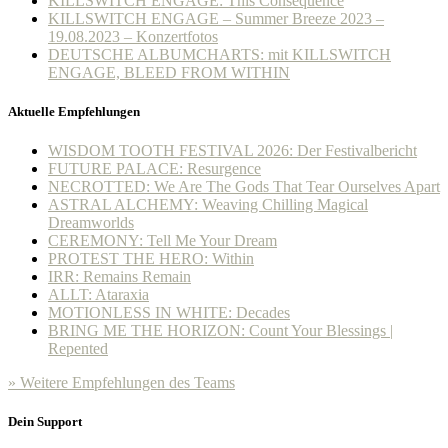
KILLSWITCH ENGAGE: This Consequence
KILLSWITCH ENGAGE – Summer Breeze 2023 –
19.08.2023 – Konzertfotos
DEUTSCHE ALBUMCHARTS: mit KILLSWITCH
ENGAGE, BLEED FROM WITHIN
Aktuelle Empfehlungen
WISDOM TOOTH FESTIVAL 2026: Der Festivalbericht
FUTURE PALACE: Resurgence
NECROTTED: We Are The Gods That Tear Ourselves Apart
ASTRAL ALCHEMY: Weaving Chilling Magical
Dreamworlds
CEREMONY: Tell Me Your Dream
PROTEST THE HERO: Within
IRR: Remains Remain
ALLT: Ataraxia
MOTIONLESS IN WHITE: Decades
BRING ME THE HORIZON: Count Your Blessings |
Repented
» Weitere Empfehlungen des Teams
Dein Support