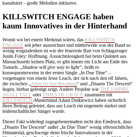
kanalisiert – große Melodien inklusive.
KILLSWITCH ENGAGE haben
kaum Innovatives in der Hinterhand
Womit wir bei einem Merkmal wären, das
KILLSWITCH
ENGAGE
seit jeher auszeichnet und mittlerweile von der Band so
wenig wegzudenken ist wie der feuerrote Bart von Schlagzeuger
Justin Foley: Hoffnung. Aussichtslosigkeit hat beim Quintett aus
Massachusetts keinen Platz, es gibt immer ein Licht am Ende des
Tunnels. „
Shadow will give way to light“
, heißt es
konsequenterweise in der ersten Single „In Due Time“ –
vorgetragen von einem Jesse Leach, der sich nach den elf Jahren,
die zwischen „
Alive Or Just Breathing
“ und „Disarm The Descent“
liegen, hörbar gefestigt zeigt. Andere Projekte wie
THE EMPIRE
SHALL FALL
oder
TIMES OF GRACE
zusammen mit
KILLSWITCH
-Mastermind Adam Dutkiewicz haben sicherlich
ihren Beitrag geleistet, dass aus Leach ein ungemein starker und
leidenschaftlicher Sänger wurde.
Dieser Fakt widerlegt zugegebenermaßen nicht den Eindruck, dass
„Disarm The Descent“ außer „In Due Time“ wenig offensichtliches
Hitmaterial, geschweige denn frische Innovationen in der