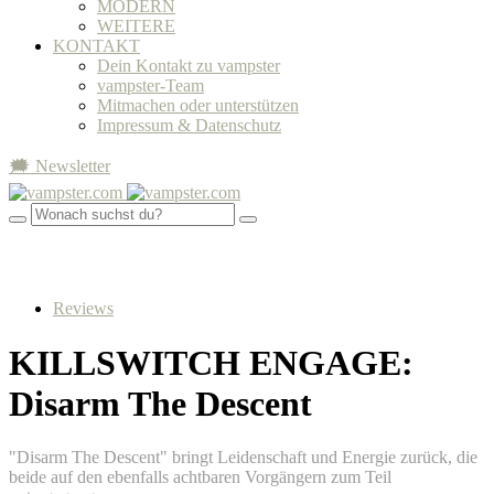
MODERN
WEITERE
KONTAKT
Dein Kontakt zu vampster
vampster-Team
Mitmachen oder unterstützen
Impressum & Datenschutz
🗯 Newsletter
Reviews
KILLSWITCH ENGAGE:
Disarm The Descent
"Disarm The Descent" bringt Leidenschaft und Energie zurück, die
beide auf den ebenfalls achtbaren Vorgängern zum Teil