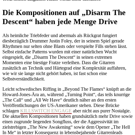
Die Kompositionen auf „Disarm The
Descent“ haben jede Menge Drive
Als heimliche Triebfeder und abermals als Rückgrat fungiert
diesbezüglich Drummer Justin Foley, der in seinem Spiel gerade
Rhythmen nur selten ohne Blasts oder verspielte Fills stehen lässt.
Selbst einfache Patterns wurden mit einer natürlichen Wucht
eingespielt, die „Disarm The Descent“ in seinen extremen
Momenten eine biestige Fratze verleihen. Dass die Gitarren
zusätzlich an Technik und Härtegrad eine Komplexität auffahren,
wie wir sie lange nicht gehört haben, ist fast schon eine
Selbstverständlichkeit.
Leicht schwedisches Riffing in „Beyond The Flames“ knüpft an die
Howard-Jones-Ära an, während „Turning Point“, das teils knurrige
„The Call“ und „All We Have“ deutlich näher an den ersten
Veröffentlichungen der US-Amerikaner stehen. Diese Brücke
schlagen
KILLSWITCH ENGAGE
aber nicht aus purer Nostalgie.
Die aktuellen Kompositionen haben grundsätzlich mehr Drive sowie
einen zugrunde liegenden Songfluss, der die Aggressivität im
zielstrebigen „The New Awakening“ sowie dem Opener „The Hell
In Me“ in letzter Konsequenz in lebensbejahende Gitarrenleads