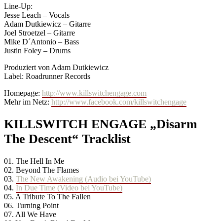
Line-Up:
Jesse Leach – Vocals
Adam Dutkiewicz – Gitarre
Joel Stroetzel – Gitarre
Mike D´Antonio – Bass
Justin Foley – Drums
Produziert von Adam Dutkiewicz
Label: Roadrunner Records
Homepage:
http://www.killswitchengage.com
Mehr im Netz:
http://www.facebook.com/killswitchengage
KILLSWITCH ENGAGE „Disarm
The Descent“ Tracklist
01. The Hell In Me
02. Beyond The Flames
03.
The New Awakening (Audio bei YouTube)
04.
In Due Time (Video bei YouTube)
05. A Tribute To The Fallen
06. Turning Point
07. All We Have