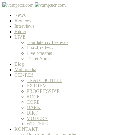
News
Reviews
Interviews
Bilder
LIVE
Tourdaten & Festivals
Live-Reviews
Live-Streams
Ticket-Shop
Blog
Multimedia
GENRES
TRADITIONELL
EXTREM
PROGRESSIVE
ROCK
CORE
DARK
DIRT
MODERN
WEITERE
KONTAKT
Dein Kontakt zu vampster