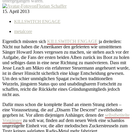
untergegangen waren.
von
Florian Schaffer
15. April 2013
KILLSWITCH ENGAGE
metalcore
Eigentlich müssten sich
KILLSWITCH ENGAGE
ja dreiteilen:
Nicht nur haben die Amerikaner den gefeierten wie umstrittenen
Sänger Howard Jones vergessen zu machen, sie stehen auch vor der
Aufgabe, die Fans der ersten beiden Alben zurück ins Boot zu holen
und selbiges dann in eine neue Richtung zu manövrieren. Dass mit
Jesse Leach am Mikro ein erfahrener Steuermann angeheuert wurde,
ist in dieser Hinsicht sicherlich eine kluge Entscheidung gewesen.
Um den schier unmöglichen Spagat zwischen traditionellen
Wurzeln, jüngstem Status quo und unabdingbarem Fortschritt zu
schaffen, reicht die Rückkehr eines Gründungsmitglieds jedoch
nicht aus.
Dafür muss schon die komplette Band an einem Strang ziehen –
eine Voraussetzung, die auf „Disarm The Descent“ zweifelsohne
gegeben ist. Vor allem diejenigen Anhänger, denen der
selbstbetitelte
Vorgänger
zu soft war, finden auf dem neuen Werk eine schamlos
ungezügelte Einheit vor, die aller melodischen Zuckerstreuseln zum
Trotz keinen aalglatten Radio-Metal mehr fabriziert.