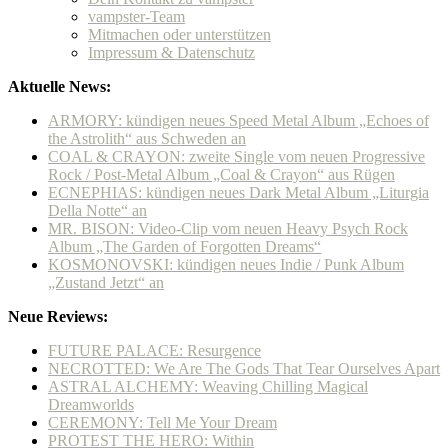
vampster-Team
Mitmachen oder unterstützen
Impressum & Datenschutz
Aktuelle News:
ARMORY: kündigen neues Speed Metal Album „Echoes of
the Astrolith“ aus Schweden an
COAL & CRAYON: zweite Single vom neuen Progressive
Rock / Post-Metal Album „Coal & Crayon“ aus Rügen
ECNEPHIAS: kündigen neues Dark Metal Album „Liturgia
Della Notte“ an
MR. BISON: Video-Clip vom neuen Heavy Psych Rock
Album „The Garden of Forgotten Dreams“
KOSMONOVSKI: kündigen neues Indie / Punk Album
„Zustand Jetzt“ an
Neue Reviews:
FUTURE PALACE: Resurgence
NECROTTED: We Are The Gods That Tear Ourselves Apart
ASTRAL ALCHEMY: Weaving Chilling Magical
Dreamworlds
CEREMONY: Tell Me Your Dream
PROTEST THE HERO: Within