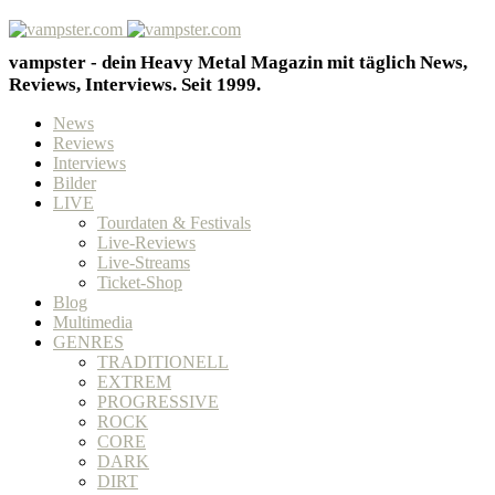
vampster - dein Heavy Metal Magazin mit täglich News,
Reviews, Interviews. Seit 1999.
News
Reviews
Interviews
Bilder
LIVE
Tourdaten & Festivals
Live-Reviews
Live-Streams
Ticket-Shop
Blog
Multimedia
GENRES
TRADITIONELL
EXTREM
PROGRESSIVE
ROCK
CORE
DARK
DIRT