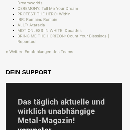
Dreamworlds
CEREMONY: Tell Me Your Dream
PROTEST THE HERO: Within
IRR: Remains Remain
ALLT: Ataraxia
MOTIONLESS IN WHITE: Decades
BRING ME THE HORIZON: Count Your Blessings |
Repented
» Weitere Empfehlungen des Teams
DEIN SUPPORT