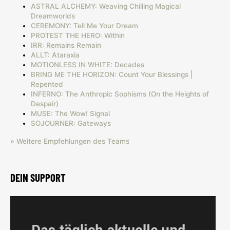
ASTRAL ALCHEMY: Weaving Chilling Magical
Dreamworlds
CEREMONY: Tell Me Your Dream
PROTEST THE HERO: Within
IRR: Remains Remain
ALLT: Ataraxia
MOTIONLESS IN WHITE: Decades
BRING ME THE HORIZON: Count Your Blessings |
Repented
INFERNO: The Anthropic Sophisms (On the Heights of
Despair)
MUSE: The Wow! Signal
SOJOURNER: Gateways
» Weitere Empfehlungen des Teams
DEIN SUPPORT