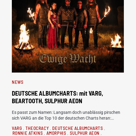
NEWS
DEUTSCHE ALBUMCHARTS: mit VARG,
BEARTOOTH, SULPHUR AEON
Es passt zum Namen: Langsam doch unablässig pirschen
sich VARG an die Top 10 der deutschen Charts heran:…
VARG
THEOCRACY
DEUTSCHE ALBUMCHARTS
RONNIE ATKINS
AMORPHIS
SULPHUR AEON