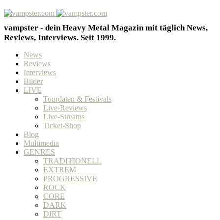
vampster - dein Heavy Metal Magazin mit täglich News,
Reviews, Interviews. Seit 1999.
News
Reviews
Interviews
Bilder
LIVE
Tourdaten & Festivals
Live-Reviews
Live-Streams
Ticket-Shop
Blog
Multimedia
GENRES
TRADITIONELL
EXTREM
PROGRESSIVE
ROCK
CORE
DARK
DIRT