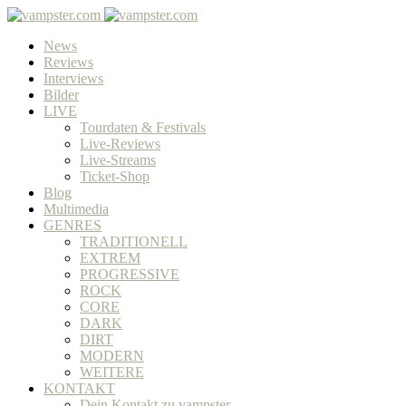
News
Reviews
Interviews
Bilder
LIVE
Tourdaten & Festivals
Live-Reviews
Live-Streams
Ticket-Shop
Blog
Multimedia
GENRES
TRADITIONELL
EXTREM
PROGRESSIVE
ROCK
CORE
DARK
DIRT
MODERN
WEITERE
KONTAKT
Dein Kontakt zu vampster