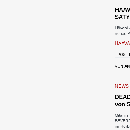
HAAV
SATY
Håvard 
neues P
HAAV
POST 
VON
AN
NEWS
DEAD
von 
Gitarr
BEVERA
im Her