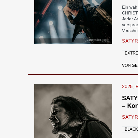
Ein wah
CHRIST,
Jeder Ar
verspra
Verschn
SATY
EXTR
VON
SE
2025
SATYR
– Kon
SATYR
BLACK