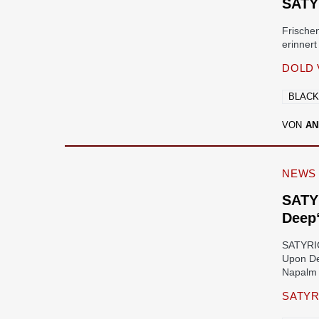
SATY
Frische
erinne
DOLD 
BLACK
VON
AN
NEWS
SATY
Deep
SATYRIC
Upon De
Napalm 
SATYR