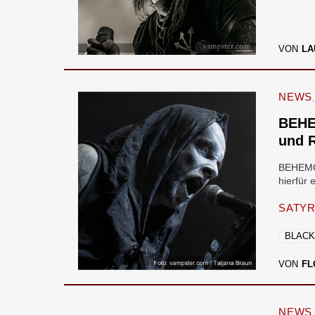
VON
LA
NEWS
BEHE
und 
BEHEMOT
hierfür
SATY
BLACK
VON
FL
NEWS