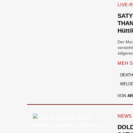
LIVE-
SATY
THAN
Hütti
Der Mon
verstoh
stilger
MEH S
DEATH
MELOD
VON
AR
NEWS
DOLD