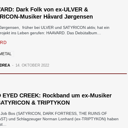
ARD: Dark Folk von ex-ULVER &
RICON-Musiker Håvard Jørgensen
Jørgensen, früher bei ULVER und SATYRICON aktiv, hat ein
rojekt ins Leben gerufen: HAAVARD. Das Debütalbum…
ARD
METAL
DREA
14. OKTOBER 2022
 EYED CREEK: Rockband um ex-Musiker
SATYRICON & TRIPTYKON
ist Job Bos (SATYRICON, DARK FORTRESS, THE RUINS OF
ST) und Schlagzeuger Norman Lonhard (ex-TRIPTYKON) haben
bst…