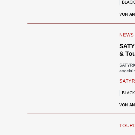
BLACK
VON
AN
NEWS
SATY
& Tou
SATYRIC
angekün
SATYR
BLACK
VON
AN
TOURD