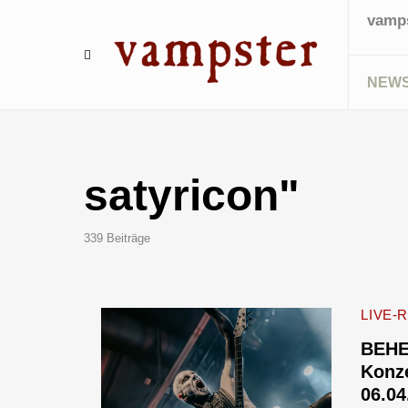
vamps
NEW
satyricon"
339 Beiträge
LIVE-
BEHE
Konze
06.04