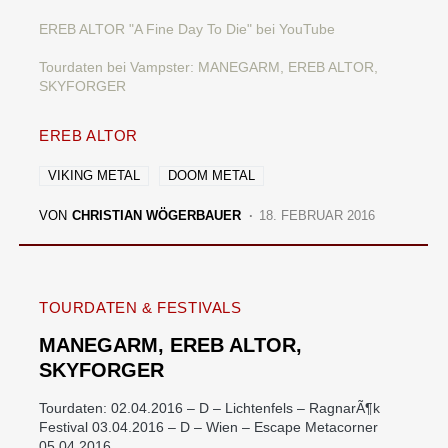
EREB ALTOR "A Fine Day To Die" bei YouTube
Tourdaten bei Vampster: MANEGARM, EREB ALTOR,
SKYFORGER
EREB ALTOR
VIKING METAL
DOOM METAL
VON
CHRISTIAN WÖGERBAUER
18. FEBRUAR 2016
TOURDATEN & FESTIVALS
MANEGARM, EREB ALTOR,
SKYFORGER
Tourdaten: 02.04.2016 – D – Lichtenfels – RagnarÃ¶k
Festival 03.04.2016 – D – Wien – Escape Metacorner
05.04.2016…