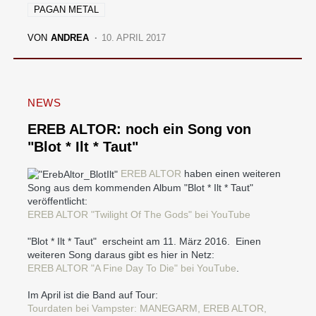
PAGAN METAL
VON
ANDREA
10. APRIL 2017
NEWS
EREB ALTOR: noch ein Song von
"Blot * Ilt * Taut"
EREB ALTOR
haben einen weiteren
Song aus dem kommenden Album "Blot * Ilt * Taut"
veröffentlicht:
EREB ALTOR "Twilight Of The Gods" bei YouTube
"Blot * Ilt * Taut" erscheint am 11. März 2016. Einen
weiteren Song daraus gibt es hier in Netz:
EREB ALTOR "A Fine Day To Die" bei YouTube
.
Im April ist die Band auf Tour:
Tourdaten bei Vampster: MANEGARM, EREB ALTOR,