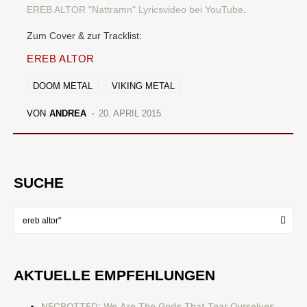
EREB ALTOR "Nattramn" Lyricsvideo bei YouTube
.
Zum Cover & zur Tracklist:
EREB ALTOR
DOOM METAL
VIKING METAL
VON
ANDREA
20. APRIL 2015
SUCHE
AKTUELLE EMPFEHLUNGEN
NECROTTED: We Are The Gods That Tear Ourselves