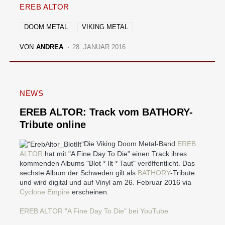
EREB ALTOR
DOOM METAL
VIKING METAL
VON
ANDREA
28. JANUAR 2016
NEWS
EREB ALTOR: Track vom BATHORY-
Tribute online
Die Viking Doom Metal-Band
EREB
ALTOR
hat mit "A Fine Day To Die" einen Track ihres
kommenden Albums "Blot * Ilt * Taut" veröffentlicht. Das
sechste Album der Schweden gilt als
BATHORY
-Tribute
und wird digital und auf Vinyl am 26. Februar 2016 via
Cyclone Empire
erscheinen.
EREB ALTOR "A Fine Day To Die" bei YouTube