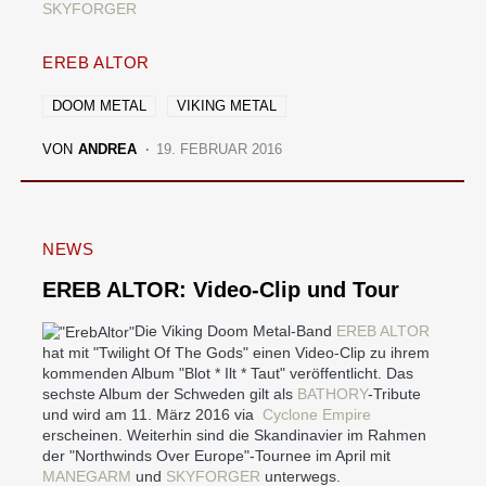
SKYFORGER
EREB ALTOR
DOOM METAL
VIKING METAL
VON
ANDREA
19. FEBRUAR 2016
NEWS
EREB ALTOR: Video-Clip und Tour
Die Viking Doom Metal-Band
EREB ALTOR
hat mit "Twilight Of The Gods" einen Video-Clip zu ihrem
kommenden Album "Blot * Ilt * Taut" veröffentlicht. Das
sechste Album der Schweden gilt als
BATHORY
-Tribute
und wird am 11. März 2016 via
Cyclone Empire
erscheinen. Weiterhin sind die Skandinavier im Rahmen
der "Northwinds Over Europe"-Tournee im April mit
MANEGARM
und
SKYFORGER
unterwegs.