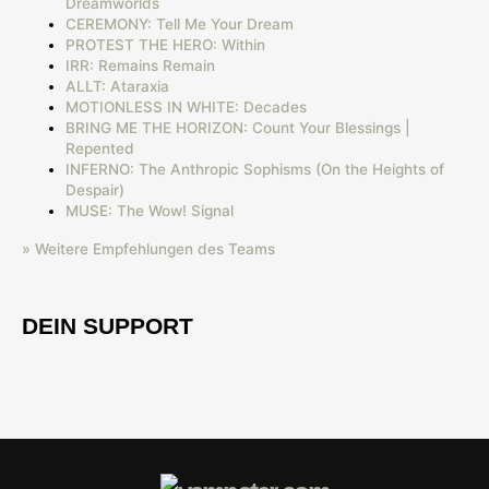
Dreamworlds
CEREMONY: Tell Me Your Dream
PROTEST THE HERO: Within
IRR: Remains Remain
ALLT: Ataraxia
MOTIONLESS IN WHITE: Decades
BRING ME THE HORIZON: Count Your Blessings |
Repented
INFERNO: The Anthropic Sophisms (On the Heights of
Despair)
MUSE: The Wow! Signal
» Weitere Empfehlungen des Teams
DEIN SUPPORT