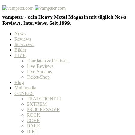
vampster - dein Heavy Metal Magazin mit täglich News,
Reviews, Interviews. Seit 1999.
News
Reviews
Interviews
Bilder
LIVE
Tourdaten & Festivals
Live-Reviews
Live-Streams
Ticket-Shop
Blog
Multimedia
GENRES
TRADITIONELL
EXTREM
PROGRESSIVE
ROCK
CORE
DARK
DIRT