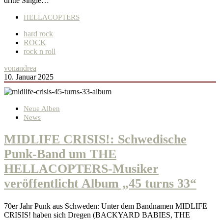
dritte Single…
HELLACOPTERS
hard rock
ROCK
rock n roll
von
andrea
10. Januar 2025
Neue Alben
News
MIDLIFE CRISIS!: Schwedische
Punk-Band um THE
HELLACOPTERS-Musiker
veröffentlicht Album „45 turns 33“
70er Jahr Punk aus Schweden: Unter dem Bandnamen MIDLIFE
CRISIS! haben sich Dregen (BACKYARD BABIES, THE