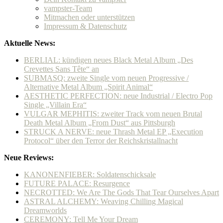
vampster-Team
Mitmachen oder unterstützen
Impressum & Datenschutz
Aktuelle News:
BERLIAL: kündigen neues Black Metal Album „Des
Crevettes Sans Tête“ an
SUBMASQ: zweite Single vom neuen Progressive /
Alternative Metal Album „Spirit Animal“
AESTHETIC PERFECTION: neue Industrial / Electro Pop
Single „Villain Era“
VULGAR MEPHITIS: zweiter Track vom neuen Brutal
Death Metal Album „From Dust“ aus Pittsburgh
STRUCK A NERVE: neue Thrash Metal EP „Execution
Protocol“ über den Terror der Reichskristallnacht
Neue Reviews:
KANONENFIEBER: Soldatenschicksale
FUTURE PALACE: Resurgence
NECROTTED: We Are The Gods That Tear Ourselves Apart
ASTRAL ALCHEMY: Weaving Chilling Magical
Dreamworlds
CEREMONY: Tell Me Your Dream