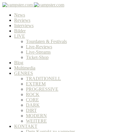
News
Reviews
Interviews
Bilder
LIVE
Tourdaten & Festivals
Live-Reviews
Live-Streams
Ticket-Shop
Blog
Multimedia
GENRES
TRADITIONELL
EXTREM
PROGRESSIVE
ROCK
CORE
DARK
DIRT
MODERN
WEITERE
KONTAKT
Dein Kontakt zu vampster