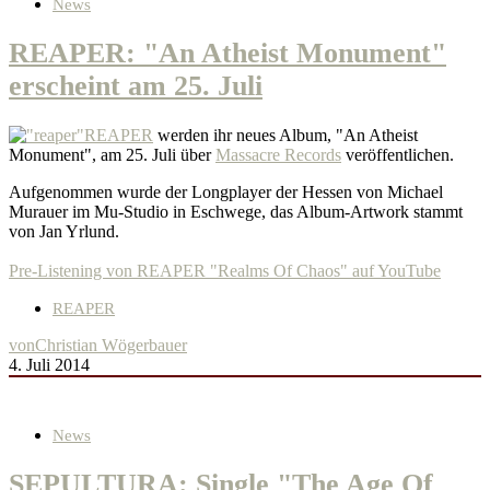
News
REAPER: "An Atheist Monument"
erscheint am 25. Juli
REAPER
werden ihr neues Album, "An Atheist
Monument", am 25. Juli über
Massacre Records
veröffentlichen.
Aufgenommen wurde der Longplayer der Hessen von Michael
Murauer im Mu-Studio in Eschwege, das Album-Artwork stammt
von Jan Yrlund.
Pre-Listening von REAPER "Realms Of Chaos" auf YouTube
REAPER
von
Christian Wögerbauer
4. Juli 2014
News
SEPULTURA: Single "The Age Of