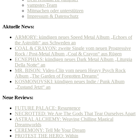
vampster-Team
Mitmachen oder unterstützen
Impressum & Datenschutz
Aktuelle News:
ARMORY: kündigen neues Speed Metal Album „Echoes of
the Astrolith“ aus Schweden an
COAL & CRAYON: zweite Single vom neuen Progressive
Rock / Post-Metal Album „Coal & Crayon“ aus Rügen
ECNEPHIAS: kündigen neues Dark Metal Album „Liturgia
Della Notte“ an
MR. BISON: Video-Clip vom neuen Heavy Psych Rock
Album „The Garden of Forgotten Dreams“
KOSMONOVSKI: kündigen neues Indie / Punk Album
„Zustand Jetzt“ an
Neue Reviews:
FUTURE PALACE: Resurgence
NECROTTED: We Are The Gods That Tear Ourselves Apart
ASTRAL ALCHEMY: Weaving Chilling Magical
Dreamworlds
CEREMONY: Tell Me Your Dream
PROTEST THE HERO: Within