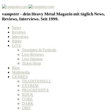
vampster - dein Heavy Metal Magazin mit täglich News,
Reviews, Interviews. Seit 1999.
News
Reviews
Interviews
Bilder
LIVE
Tourdaten & Festivals
Live-Reviews
Live-Streams
Ticket-Shop
Blog
Multimedia
GENRES
TRADITIONELL
EXTREM
PROGRESSIVE
ROCK
CORE
DARK
DIRT