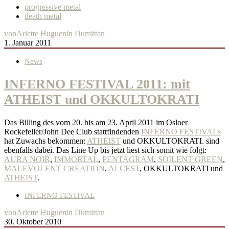
progressive metal
death metal
von
Arlette Huguenin Dumittan
1. Januar 2011
News
INFERNO FESTIVAL 2011: mit
ATHEIST und OKKULTOKRATI
Das Billing des vom 20. bis am 23. April 2011 im Osloer
Rockefeller/John Dee Club stattfindenden
INFERNO FESTIVALs
hat Zuwachs bekommen:
ATHEIST
und OKKULTOKRATI. sind
ebenfalls dabei. Das Line Up bis jetzt liest sich somit wie folgt:
AURA NOIR
,
IMMORTAL
,
PENTAGRAM
,
SOILENT GREEN
,
MALEVOLENT CREATION
,
ALCEST
, OKKULTOKRATI und
ATHEIST
.
INFERNO FESTIVAL
von
Arlette Huguenin Dumittan
30. Oktober 2010