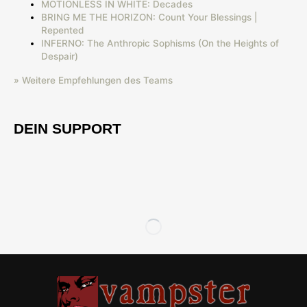
MOTIONLESS IN WHITE: Decades
BRING ME THE HORIZON: Count Your Blessings |
Repented
INFERNO: The Anthropic Sophisms (On the Heights of
Despair)
» Weitere Empfehlungen des Teams
DEIN SUPPORT