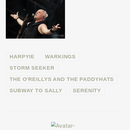
HARPYIE
WARKINGS
STORM SEEKER
THE O'REILLYS AND THE PADDYHATS
SUBWAY TO SALLY
SERENITY