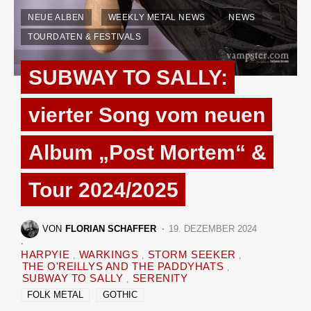
NEUE ALBEN
WEEKLY METAL NEWS
NEWS
TOURDATEN & FESTIVALS
SUBWAY TO SALLY:
vierter Song vom neuen
Album „Post Mortem“ &
Tour 2024/2025
VON
FLORIAN SCHAFFER
19. DEZEMBER 2024
HARPYIE
WARKINGS
STORM SEEKER
THE O'REILLYS AND THE PADDYHATS
SUBWAY TO SALLY
SERENITY
FOLK METAL
GOTHIC