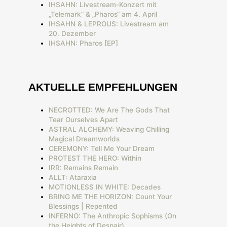
IHSAHN: Livestream-Konzert mit
„Telemark“ & „Pharos“ am 4. April
IHSAHN & LEPROUS: Livestream am
20. Dezember
IHSAHN: Pharos [EP]
AKTUELLE EMPFEHLUNGEN
NECROTTED: We Are The Gods That
Tear Ourselves Apart
ASTRAL ALCHEMY: Weaving Chilling
Magical Dreamworlds
CEREMONY: Tell Me Your Dream
PROTEST THE HERO: Within
IRR: Remains Remain
ALLT: Ataraxia
MOTIONLESS IN WHITE: Decades
BRING ME THE HORIZON: Count Your
Blessings | Repented
INFERNO: The Anthropic Sophisms (On
the Heights of Despair)