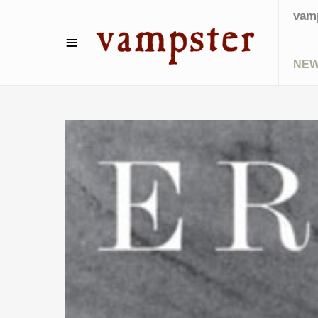
vamp
NE