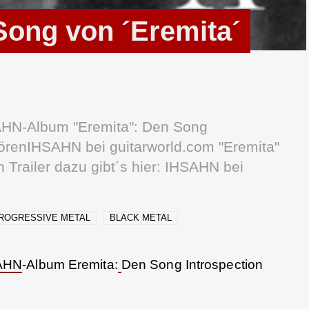
ong von ´Eremita´
HN-Album "Eremita": Den Song
hörenIHSAHN bei guitarworld.com "Eremita"
 Trailer dazu gibt´s hier: IHSAHN bei
ROGRESSIVE METAL
BLACK METAL
AHN
-Album Eremita:
Den Song Introspection