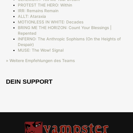
PROTEST THE HERO: Within
IRR: Remains Remain
ALLT: Ataraxia
MOTIONLESS IN WHITE: Decades
BRING ME THE HORIZON: Count Your Blessings |
Repented
INFERNO: The Anthropic Sophisms (On the Heights of
Despair)
MUSE: The Wow! Signal
» Weitere Empfehlungen des Teams
DEIN SUPPORT