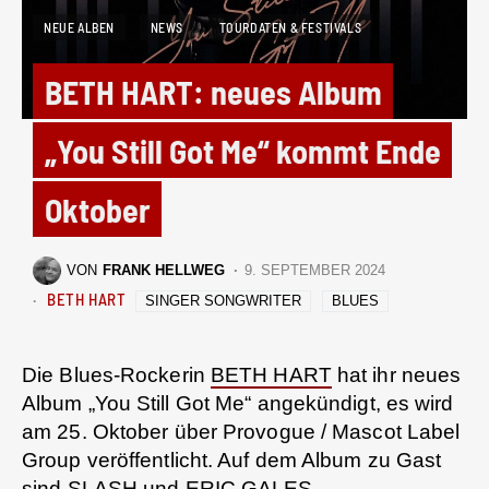
NEUE ALBEN
NEWS
TOURDATEN & FESTIVALS
BETH HART: neues Album
„You Still Got Me“ kommt Ende
Oktober
VON
FRANK HELLWEG
9. SEPTEMBER 2024
BETH HART
SINGER SONGWRITER
BLUES
Die Blues-Rockerin
BETH HART
hat ihr neues
Album „You Still Got Me“ angekündigt, es wird
am 25. Oktober über Provogue / Mascot Label
Group veröffentlicht. Auf dem Album zu Gast
sind
SLASH
und
ERIC GALES
.