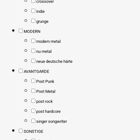
crossover
indie
grunge
MODERN
modern metal
nu metal
neue deutsche härte
AVANTGARDE
Post Punk
Post Metal
post rock
post hardcore
singer songwriter
SONSTIGE