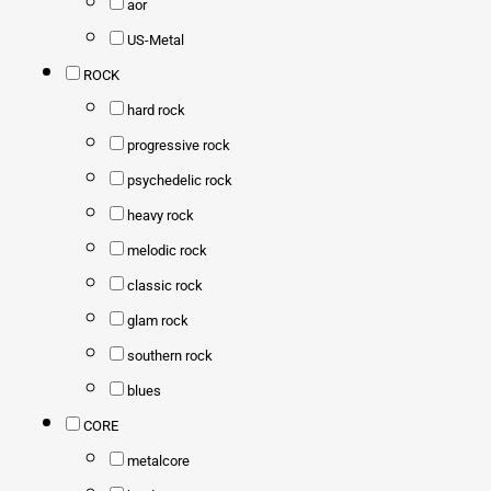
aor
US-Metal
ROCK
hard rock
progressive rock
psychedelic rock
heavy rock
melodic rock
classic rock
glam rock
southern rock
blues
CORE
metalcore