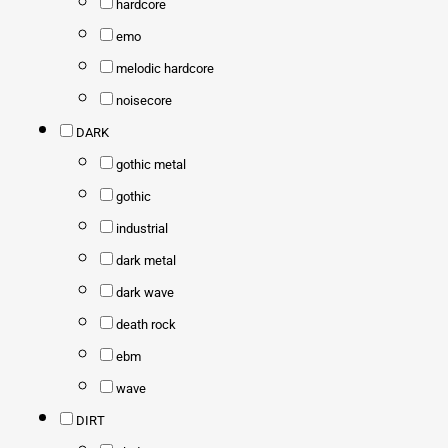
hardcore
emo
melodic hardcore
noisecore
DARK
gothic metal
gothic
industrial
dark metal
dark wave
death rock
ebm
wave
DIRT