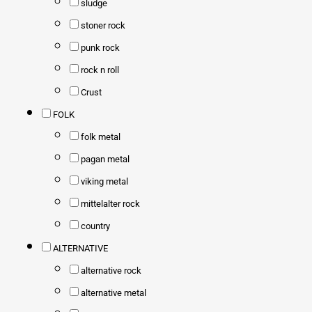
sludge
stoner rock
punk rock
rock n roll
Crust
FOLK
folk metal
pagan metal
viking metal
mittelalter rock
country
ALTERNATIVE
alternative rock
alternative metal