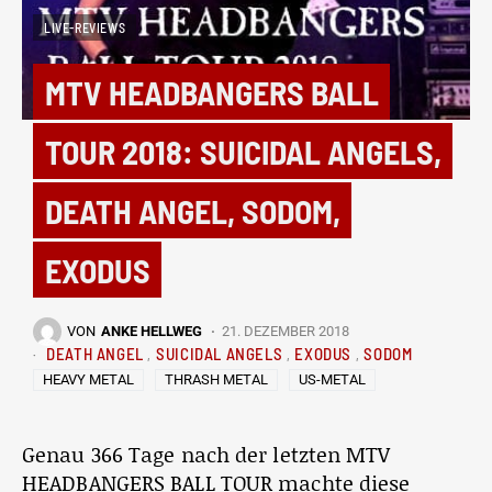
LIVE-REVIEWS
MTV HEADBANGERS BALL
TOUR 2018: SUICIDAL ANGELS,
DEATH ANGEL, SODOM,
EXODUS
VON
ANKE HELLWEG
21. DEZEMBER 2018
DEATH ANGEL
SUICIDAL ANGELS
EXODUS
SODOM
HEAVY METAL
THRASH METAL
US-METAL
Genau 366 Tage nach der letzten MTV
HEADBANGERS BALL TOUR machte diese