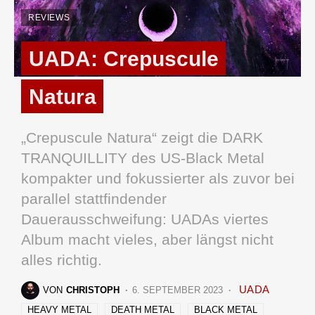
REVIEWS
UADA: Crepuscule
Natura
„Crepuscule Natura“ zeigt die DARK
TRANQUILLITY des US-Black Metal
kompakter und fokussierter als zuvor bei
parallel stattfindender
Dauerausschweifung: UADAs viertes
Album macht vieles, aber längst nicht
alles richtig.
UADA
VON
CHRISTOPH
6. SEPTEMBER 2023
HEAVY METAL
DEATH METAL
BLACK METAL