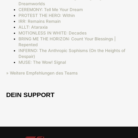
Dreamworlds
CEREMONY: Tell Me Your Dream
PROTEST THE HERO: Within
IRR: Remains Remain
ALLT: Ataraxia
MOTIONLESS IN WHITE: Decades
BRING ME THE HORIZON: Count Your Blessings |
Repented
INFERNO: The Anthropic Sophisms (On the Heights of
Despair)
MUSE: The Wow! Signal
» Weitere Empfehlungen des Teams
DEIN SUPPORT