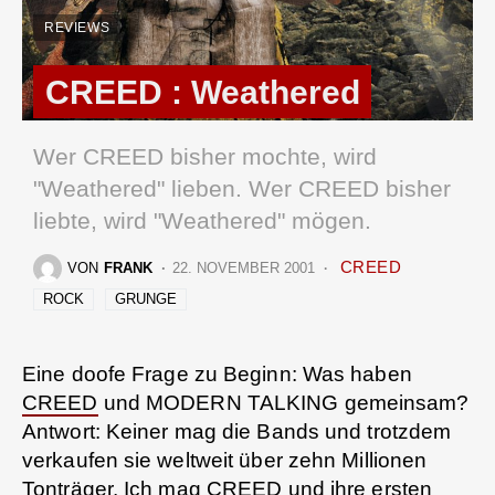
REVIEWS
CREED : Weathered
Wer CREED bisher mochte, wird
"Weathered" lieben. Wer CREED bisher
liebte, wird "Weathered" mögen.
CREED
VON
FRANK
22. NOVEMBER 2001
ROCK
GRUNGE
Eine doofe Frage zu Beginn: Was haben
CREED
und MODERN TALKING gemeinsam?
Antwort: Keiner mag die Bands und trotzdem
verkaufen sie weltweit über zehn Millionen
Tonträger. Ich mag
CREED
und ihre ersten