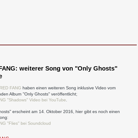
FANG: weiterer Song von "Only Ghosts"
e
RED FANG
haben einen weiteren Song inklusive Video vom
en Album "Only Ghosts" veröffentlicht;
NG "Shadows" Video bei YouTube
.
hosts" erscheint am 14. Oktober 2016, hier gibt es noch einen
ong:
G "Flies" bei Soundcloud