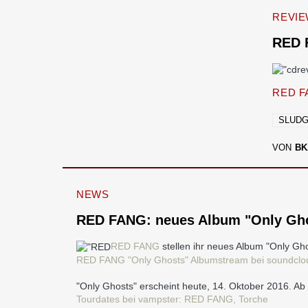
REVI
RED 
RED F
SLUD
VON
BK
NEWS
RED FANG: neues Album "Only Gho
RED FANG
stellen ihr neues Album "Only Gho
RED FANG "Only Ghosts" Albumstream bei soundclo
"Only Ghosts" erscheint heute, 14. Oktober 2016. 
Tourdates bei vampster: RED FANG, Torche