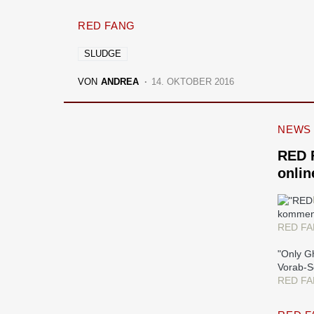
RED FANG
SLUDGE
VON
ANDREA
14. OKTOBER 2016
NEWS
RED 
onlin
kommend
RED FA
"Only G
Vorab-S
RED FAN