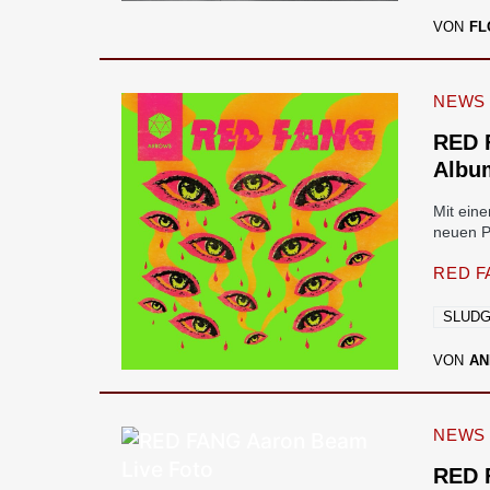
VON
FL
NEWS
RED 
Albu
Mit ein
neuen Pl
RED F
SLUD
VON
AN
NEWS
RED 