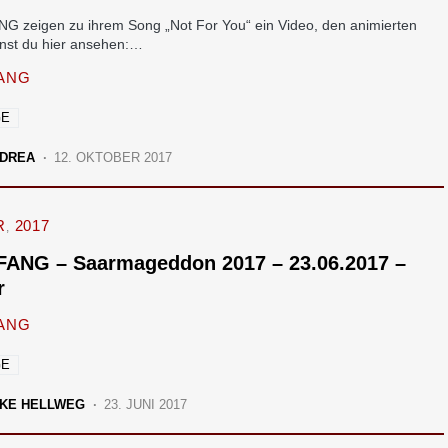
G zeigen zu ihrem Song „Not For You“ ein Video, den animierten
nnst du hier ansehen:…
ANG
GE
DREA
12. OKTOBER 2017
R
2017
FANG – Saarmageddon 2017 – 23.06.2017 –
r
ANG
GE
KE HELLWEG
23. JUNI 2017