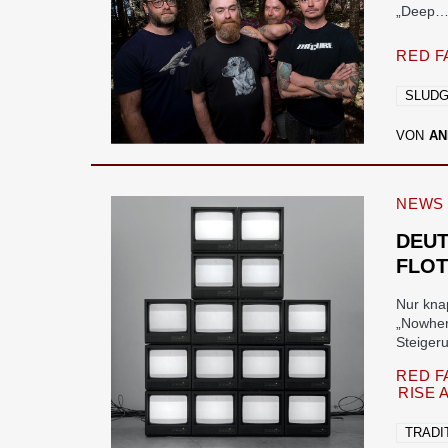
„Deep
RED F
SLUD
VON
AN
NEWS
DEUT
FLOT
Nur kna
„Nowher
Steige
RED 
RISE 
TRADI