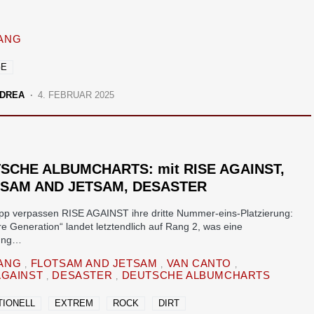
…
ANG
GE
DREA
4. FEBRUAR 2025
SCHE ALBUMCHARTS: mit RISE AGAINST,
SAM AND JETSAM, DESASTER
pp verpassen RISE AGAINST ihre dritte Nummer-eins-Platzierung:
e Generation“ landet letztendlich auf Rang 2, was eine
rung…
FANG
FLOTSAM AND JETSAM
VAN CANTO
AGAINST
DESASTER
DEUTSCHE ALBUMCHARTS
TIONELL
EXTREM
ROCK
DIRT