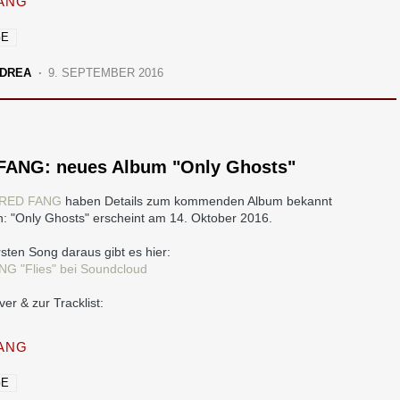
ANG
GE
DREA
9. SEPTEMBER 2016
FANG: neues Album "Only Ghosts"
RED FANG
haben Details zum kommenden Album bekannt
: "Only Ghosts" erscheint am 14. Oktober 2016.
sten Song daraus gibt es hier:
G "Flies" bei Soundcloud
er & zur Tracklist:
ANG
GE