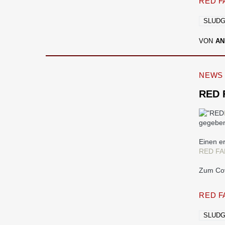
RED F
SLUD
VON
AN
NEWS
RED 
gegeben
Einen er
RED FAN
Zum Cov
RED F
SLUD