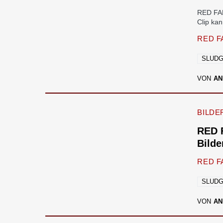
RED FAN
Clip ka
RED F
SLUD
VON
AN
BILDE
RED 
Bilde
RED F
SLUD
VON
AN