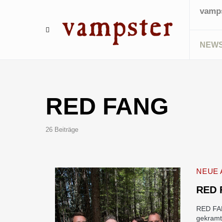
vamps
NEW
RED FANG
26 Beiträge
NEUE 
RED 
RED FAN
gekramt