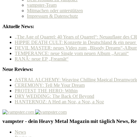
vampster-Team
Mitmachen oder unterstützen
Impressum & Datenschutz
Aktuelle News:
„The Age of Quarrel: 40 Years of Quarrel“: Neuauflage de
HIPPIE DEATH CULT: Konzerte in Deutschland & ein neuer P
DEVIL MASTER: neues Video zum „Bloody Dreams“-Album &
TEMPERANCE: neue Single vom neuen Album „Arcani“
RANÂ: neue EP „Freamăt“
Neue Reviews:
ASTRAL ALCHEMY: Weaving Chilling Magical Dreamworl
CEREMONY: Tell Me Your Dream
PROTEST THE HERO: Within
DRY WEDDING: The Back Of Beyond
HANTERNOZ: A Hed an Noz, a Noz, a Noz
vampster - dein Heavy Metal Magazin mit täglich News, Rev
News