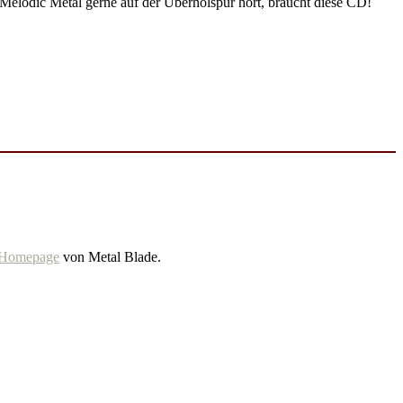
dic Metal gerne auf der Überholspur hört, braucht diese CD!
Homepage
von Metal Blade.