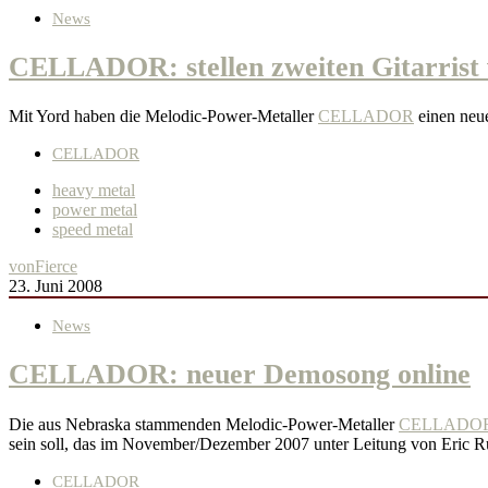
News
CELLADOR: stellen zweiten Gitarrist
Mit Yord haben die Melodic-Power-Metaller
CELLADOR
einen neue
CELLADOR
heavy metal
power metal
speed metal
von
Fierce
23. Juni 2008
News
CELLADOR: neuer Demosong online
Die aus Nebraska stammenden Melodic-Power-Metaller
CELLADO
sein soll, das im November/Dezember 2007 unter Leitung von Eric 
CELLADOR