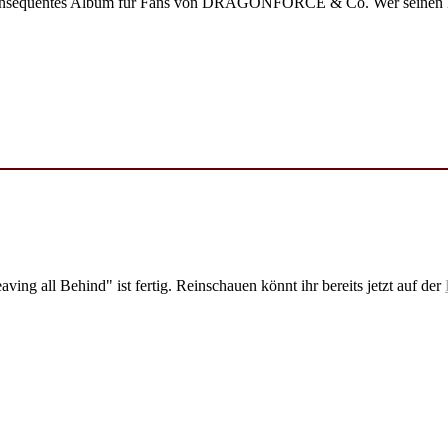
nsequentes Album für Fans von DRAGONFORCE & Co. Wer seinen Melo
ving all Behind" ist fertig. Reinschauen könnt ihr bereits jetzt auf der