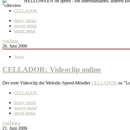
HELLOWEEN on speed - ein unterhaltsames, äußerst ko
CELLADOR
heavy metal
power metal
speed metal
von
Jutze
26. Juni 2006
News
CELLADOR: Videoclip online
Der erste Videoclip der Melodic-Speed-Metaller
CELLADOR
zu "Lea
CELLADOR
heavy metal
power metal
speed metal
von
Fierce
21. Juni 2006