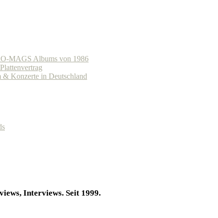
s CRO-MAGS Albums von 1986
lattenvertrag
 Konzerte in Deutschland
ds
iews, Interviews. Seit 1999.