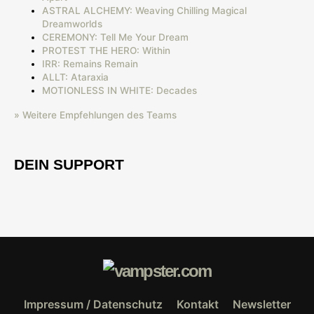
ASTRAL ALCHEMY: Weaving Chilling Magical
Dreamworlds
CEREMONY: Tell Me Your Dream
PROTEST THE HERO: Within
IRR: Remains Remain
ALLT: Ataraxia
MOTIONLESS IN WHITE: Decades
» Weitere Empfehlungen des Teams
DEIN SUPPORT
Impressum / Datenschutz
Kontakt
Newsletter