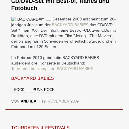
CD/DVD-Set mit Best-of, Raries und
Fotobuch
Am 11. Dezember 2009 erscheint zum 20-
jährigen Jubiläum der
BACKYARD BABIES
das CD/DVD-
Set "Them XX". Der Inhalt: eine Best-of-CD, zwei CDs mit
Raritäten, eine DVD mit dem Film "Jetlag - The Movies",
der bislang nur in Schweden veröffentlicht wurde, und ein
Fotoband mit 120 Seiten.
Im Februar 2010 geben die BACKYARD BABIES
außerdem drei Konzerte in Deutschland:
Tourdaten bei vampster: BACKYARD BABIES
.
BACKYARD BABIES
ROCK
PUNK ROCK
VON
ANDREA
19. NOVEMBER 2009
TOURDATEN & FESTIVALS