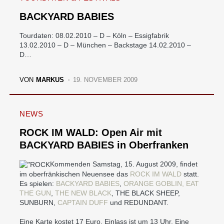
BACKYARD BABIES
Tourdaten: 08.02.2010 – D – Köln – Essigfabrik
13.02.2010 – D – München – Backstage 14.02.2010 –
D…
VON
MARKUS
19. NOVEMBER 2009
NEWS
ROCK IM WALD: Open Air mit
BACKYARD BABIES in Oberfranken
Kommenden Samstag, 15. August 2009, findet
im oberfränkischen Neuensee das
ROCK IM WALD
statt.
Es spielen:
BACKYARD BABIES
,
ORANGE GOBLIN,
EAT
THE GUN
,
THE NEW BLACK
, THE BLACK SHEEP,
SUNBURN,
CAPTAIN DUFF
und REDUNDANT.
Eine Karte kostet 17 Euro, Einlass ist um 13 Uhr. Eine