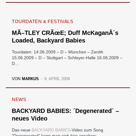
TOURDATEN & FESTIVALS
MÃ–TLEY CRÃœE; Duff McKaganÂ´s
Loaded, Backyard Babies
Tourdaten: 14.06.2009 – D – München – Zenith
15.06.2009 – D – Stuttgart – Schleyer-Halle 16.06.2009 –
D…
VON
MARKUS
9. APRIL 2009
NEWS
BACKYARD BABIES: ´Degenerated´ –
neues Video
Das neue
BACKYARD BABIES
-Video zum Song
"Degenerated" kann man sich hier ansehen: