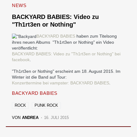
NEWS
BACKYARD BABIES: Video zu
"Th1rt3en or Nothing"
BACKYARD BABIES
haben zum Titelsong
ihres neuen Albums "Th1rt3en or Nothing" ein Video
veröffentlicht:
BACKYARD BABIES: Video zu "Th1rt3en or Nothing" bei
facebook
.
"Th1rt3en or Nothing" erscheint am 18. August 2015. Im
Winter ist die Band auf Tour:
Konzerttermine bei vampster: BACKYARD BABIES
.
BACKYARD BABIES
ROCK
PUNK ROCK
VON
ANDREA
16. JULI 2015