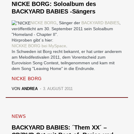
NICKE BORG: Soloalbum des
BACKYARD BABIES -Sängers
NICKE BORG
, Sänger der
BACKYARD BABIES
,
veröffentlicht am 30. September 2011 sein Soloalbum
"Homeland - Chapter II".
Hörproben gibt´s hier:
NICKKE BORG bei MySpace
.
In Schweden ist Borg recht bekannt, er hat unter anderem
am Melodifestivalen 2011, dem Vorentscheid zum
Eurovision Song Contest, teilngenommen und kam mit
dem Song "Leaving Home" in die Endrunde.
NICKE BORG
VON
ANDREA
3. AUGUST 2011
NEWS
BACKYARD BABIES: ´Them XX´ –