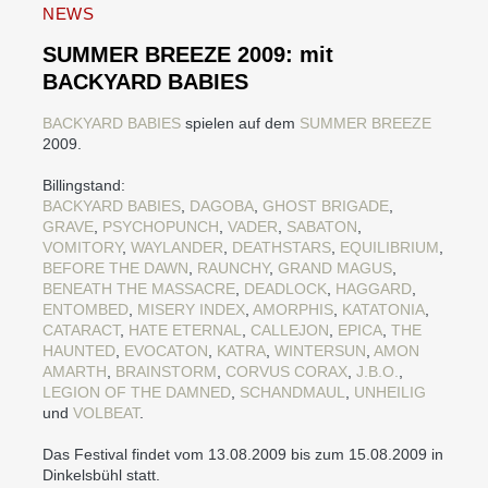
NEWS
SUMMER BREEZE 2009: mit
BACKYARD BABIES
BACKYARD BABIES
spielen auf dem
SUMMER BREEZE
2009.
Billingstand:
BACKYARD BABIES
,
DAGOBA
,
GHOST BRIGADE
,
GRAVE
,
PSYCHOPUNCH
,
VADER
,
SABATON
,
VOMITORY
,
WAYLANDER
,
DEATHSTARS
,
EQUILIBRIUM
,
BEFORE THE DAWN
,
RAUNCHY
,
GRAND MAGUS
,
BENEATH THE MASSACRE
,
DEADLOCK
,
HAGGARD
,
ENTOMBED
,
MISERY INDEX
,
AMORPHIS
,
KATATONIA
,
CATARACT
,
HATE ETERNAL
,
CALLEJON
,
EPICA
,
THE
HAUNTED
,
EVOCATON
,
KATRA
,
WINTERSUN
,
AMON
AMARTH
,
BRAINSTORM
,
CORVUS CORAX
,
J.B.O.
,
LEGION OF THE DAMNED
,
SCHANDMAUL
,
UNHEILIG
und
VOLBEAT
.
Das Festival findet vom 13.08.2009 bis zum 15.08.2009 in
Dinkelsbühl statt.