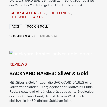
Die BACKYARD BABIES haben zum Song „Yes To All No“
ein Video bei YouTube geteilt. Der Track stammt…
BACKYARD BABIES
THE BONES
THE WILDHEARTS
ROCK
ROCK N ROLL
VON
ANDREA
8. JANUAR 2020
REVIEWS
BACKYARD BABIES: Sliver & Gold
Mit „Silver & Gold“ haben die BACKYARD BABIES einen
Volltreffer gelandet! Energiegeladener, kraftvoller Punk-
Rock, sleazy und eingängig, prägt das achte Studioalbum
der Stockholmer Band, die mit diesem Werk auch
gleichzeitig ihr 30 jähriges Jubiläum feiert!