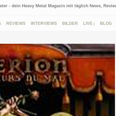
ter - dein Heavy Metal Magazin mit täglich News, Review
S
REVIEWS
INTERVIEWS
BILDER
LIVE
BLOG