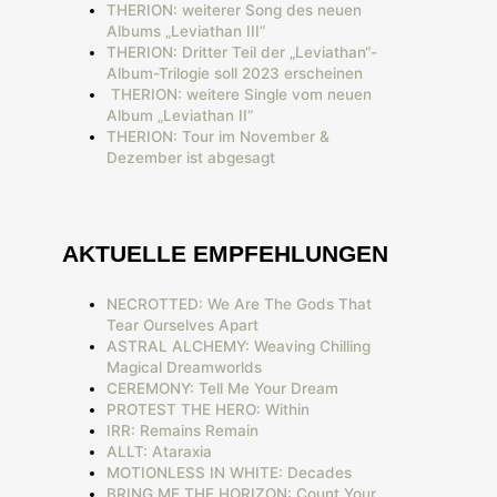
THERION: weiterer Song des neuen
Albums „Leviathan III“
THERION: Dritter Teil der „Leviathan“-
Album-Trilogie soll 2023 erscheinen
THERION: weitere Single vom neuen
Album „Leviathan II“
THERION: Tour im November &
Dezember ist abgesagt
AKTUELLE EMPFEHLUNGEN
NECROTTED: We Are The Gods That
Tear Ourselves Apart
ASTRAL ALCHEMY: Weaving Chilling
Magical Dreamworlds
CEREMONY: Tell Me Your Dream
PROTEST THE HERO: Within
IRR: Remains Remain
ALLT: Ataraxia
MOTIONLESS IN WHITE: Decades
BRING ME THE HORIZON: Count Your