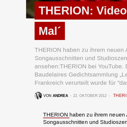
THERION: Videos
Mal´
THERION haben zu ihrem neuen Al
Songausschnitten und Studioszenen
ansehen:THERION bei YouTube. Der
Baudelaires Gedichtsammlung „Les 
Frankreich verurteilt wurde für "da
THER
VON
ANDREA
22. OKTOBER 2012
THERION
haben zu ihrem neuen A
Songausschnitten und Studioszenen