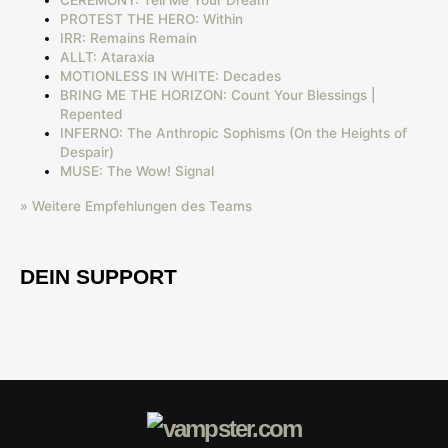
PROTEST THE HERO: Within
IRR: Remains Remain
ALLT: Ataraxia
MOTIONLESS IN WHITE: Decades
BRING ME THE HORIZON: Count Your Blessings |
Repented
INFERNO: The Anthropic Sophisms (On the Heights of
Despair)
MUSE: The Wow! Signal
» Weitere Empfehlungen des Teams
DEIN SUPPORT