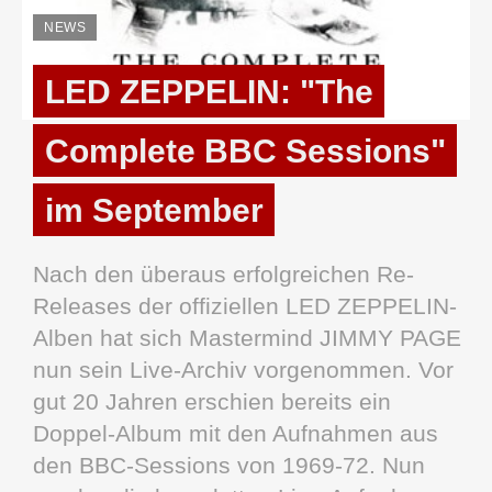
NEWS
LED ZEPPELIN: "The
Complete BBC Sessions"
im September
Nach den überaus erfolgreichen Re-
Releases der offiziellen LED ZEPPELIN-
Alben hat sich Mastermind JIMMY PAGE
nun sein Live-Archiv vorgenommen. Vor
gut 20 Jahren erschien bereits ein
Doppel-Album mit den Aufnahmen aus
den BBC-Sessions von 1969-72. Nun