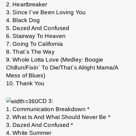
2. Heartbreaker
3. Since I´ve Been Loving You
4. Black Dog
5. Dazed And Confused
6. Stairway To Heaven
7. Going To California
8. That´s The Way
9. Whole Lotta Love (Medley: Boogie
Chillun/Fixin´ To Die/That´s Alright Mama/A
Mess of Blues)
10. Thank You
CD 3:
1. Communication Breakdown *
2. What Is And What Should Never Be *
3. Dazed And Confused *
4. White Summer