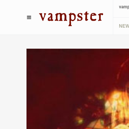
vamps
NE