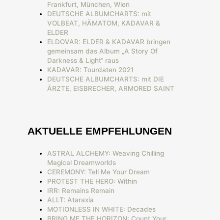
Frankfurt, München, Wien
DEUTSCHE ALBUMCHARTS: mit
VOLBEAT, HÄMATOM, KADAVAR &
ELDER
ELDOVAR: ELDER & KADAVAR bringen
gemeinsam das Album „A Story Of
Darkness & Light“ raus
KADAVAR: Tourdaten 2021
DEUTSCHE ALBUMCHARTS: mit DIE
ÄRZTE, EISBRECHER, ARMORED SAINT
AKTUELLE EMPFEHLUNGEN
ASTRAL ALCHEMY: Weaving Chilling
Magical Dreamworlds
CEREMONY: Tell Me Your Dream
PROTEST THE HERO: Within
IRR: Remains Remain
ALLT: Ataraxia
MOTIONLESS IN WHITE: Decades
BRING ME THE HORIZON: Count Your