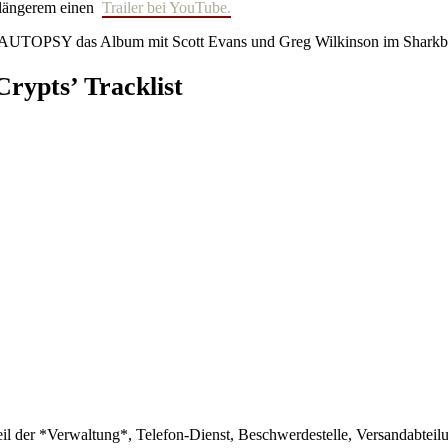
t längerem einen
Trailer bei YouTube.
TOPSY das Album mit Scott Evans und Greg Wilkinson im Sharkbite
ypts’ Tracklist
 der *Verwaltung*, Telefon-Dienst, Beschwerdestelle, Versandabteilun