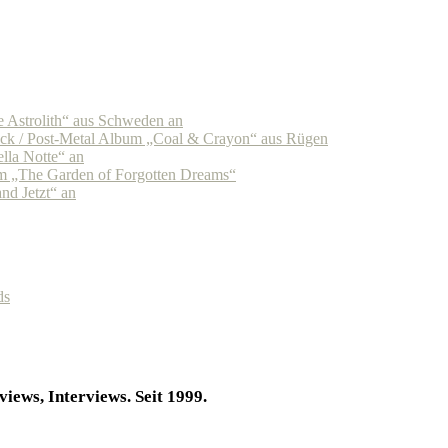
Astrolith“ aus Schweden an
k / Post-Metal Album „Coal & Crayon“ aus Rügen
la Notte“ an
 „The Garden of Forgotten Dreams“
d Jetzt“ an
ds
iews, Interviews. Seit 1999.