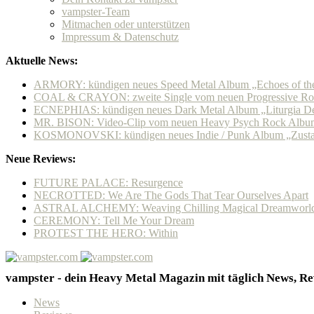
vampster-Team
Mitmachen oder unterstützen
Impressum & Datenschutz
Aktuelle News:
ARMORY: kündigen neues Speed Metal Album „Echoes of the 
COAL & CRAYON: zweite Single vom neuen Progressive Roc
ECNEPHIAS: kündigen neues Dark Metal Album „Liturgia Del
MR. BISON: Video-Clip vom neuen Heavy Psych Rock Album
KOSMONOVSKI: kündigen neues Indie / Punk Album „Zustan
Neue Reviews:
FUTURE PALACE: Resurgence
NECROTTED: We Are The Gods That Tear Ourselves Apart
ASTRAL ALCHEMY: Weaving Chilling Magical Dreamworl
CEREMONY: Tell Me Your Dream
PROTEST THE HERO: Within
vampster - dein Heavy Metal Magazin mit täglich News, Rev
News