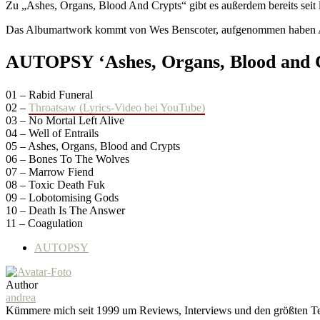
Zu „Ashes, Organs, Blood And Crypts“ gibt es außerdem bereits sei
Das Albumartwork kommt von Wes Benscoter, aufgenommen haben AU
AUTOPSY ‘Ashes, Organs, Blood and Cr
01 – Rabid Funeral
02 –
Throatsaw (Lyrics-Video bei YouTube)
03 – No Mortal Left Alive
04 – Well of Entrails
05 – Ashes, Organs, Blood and Crypts
06 – Bones To The Wolves
07 – Marrow Fiend
08 – Toxic Death Fuk
09 – Lobotomising Gods
10 – Death Is The Answer
11 – Coagulation
AUTOPSY
Author
andrea
Kümmere mich seit 1999 um Reviews, Interviews und den größten Teil