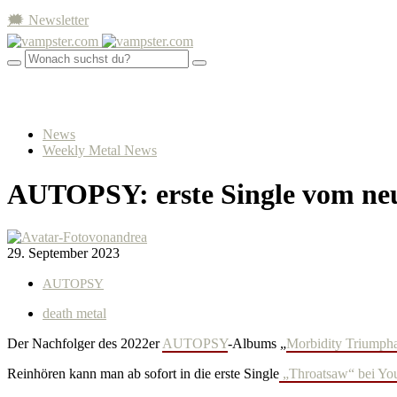
🗯 Newsletter
News
Weekly Metal News
AUTOPSY: erste Single vom ne
von
andrea
29. September 2023
AUTOPSY
death metal
Der Nachfolger des 2022er
AUTOPSY
-Albums „
Morbidity Triumph
Reinhören kann man ab sofort in die erste Single
„Throatsaw“ bei Yo