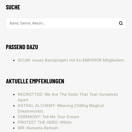
SUCHE
PASSEND DAZU
SCUM: neues Bandprojekt mit Ex-EMPEROR Mitgliedern
AKTUELLE EMPFEHLUNGEN
NECROTTED: We Are The Gods That Tear Ourselves
Apart
ASTRAL ALCHEMY: Weaving Chilling Magical
Dreamworlds
CEREMONY: Tell Me Your Dream
PROTEST THE HERO: Within
IRR: Remains Remain