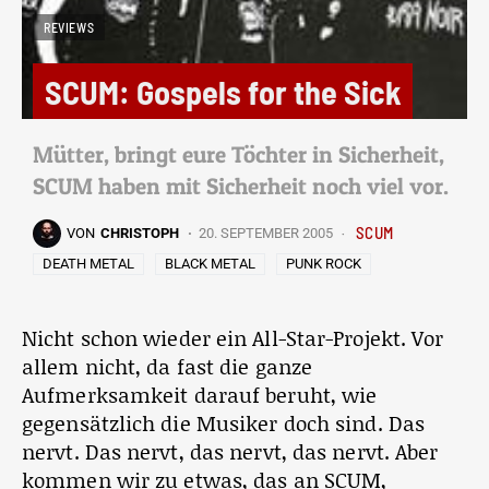
REVIEWS
SCUM: Gospels for the Sick
Mütter, bringt eure Töchter in Sicherheit,
SCUM haben mit Sicherheit noch viel vor.
SCUM
VON
CHRISTOPH
20. SEPTEMBER 2005
DEATH METAL
BLACK METAL
PUNK ROCK
Nicht schon wieder ein All-Star-Projekt. Vor
allem nicht, da fast die ganze
Aufmerksamkeit darauf beruht, wie
gegensätzlich die Musiker doch sind. Das
nervt. Das nervt, das nervt, das nervt. Aber
kommen wir zu etwas, das an SCUM,