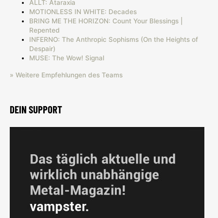
ALLT: Ataraxia
MOTIONLESS IN WHITE: Decades
BRING ME THE HORIZON: Count Your Blessings |
Repented
INFERNO: The Anthropic Sophisms (On the Heights of
Despair)
MUSE: The Wow! Signal
» Weitere Empfehlungen des Teams
DEIN SUPPORT