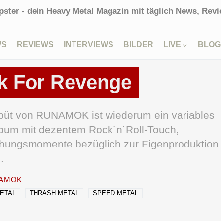
ster - dein Heavy Metal Magazin mit täglich News, Revie
WS
REVIEWS
INTERVIEWS
BILDER
LIVE
BLOG
 For Revenge
büt von RUNAMOK ist wiederum ein variables
lbum mit dezentem Rock´n´Roll-Touch,
chungsmomente bezüglich zur Eigenproduktion
.
AMOK
ETAL
THRASH METAL
SPEED METAL