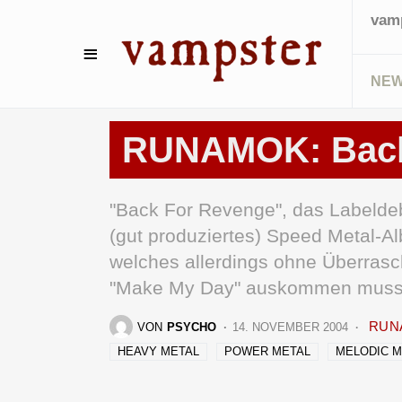
vamp
NE
REVIEWS
RUNAMOK: Back
"Back For Revenge", das Labelde
(gut produziertes) Speed Metal-A
welches allerdings ohne Überras
"Make My Day" auskommen muss
RUN
VON
PSYCHO
14. NOVEMBER 2004
HEAVY METAL
POWER METAL
MELODIC M