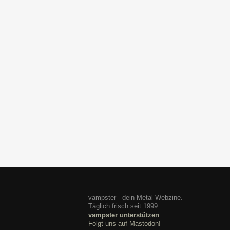
vampster - dein Metal Webzine.
Täglich frisch seit 1999.
vampster unterstützen
Folgt uns auf Mastodon!