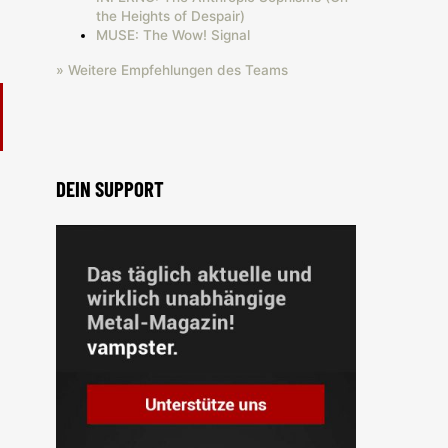
the Heights of Despair)
MUSE: The Wow! Signal
» Weitere Empfehlungen des Teams
DEIN SUPPORT