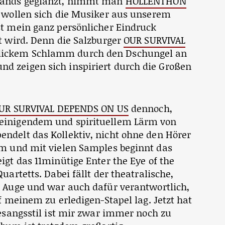
 Bands geglänzt, nimmt man
HOLLENTHON
n wollen sich die Musiker aus unserem
st mein ganz persönlicher Eindruck
t wird. Denn die Salzburger
OUR SURVIVAL
dickem Schlamm durch den Dschungel an
 zeigen sich inspiriert durch die Großen
UR SURVIVAL DEPENDS ON US
dennoch,
einigendem und spirituellem Lärm von
ndelt das Kollektiv, nicht ohne den Hörer
am und mit vielen Samples beginnt das
igt das 11minütige Enter the Eye of the
uartetts. Dabei fällt der theatralische,
s Auge und war auch dafür verantwortlich,
f meinem zu erledigen-Stapel lag. Jetzt hat
Gesangsstil ist mir zwar immer noch zu