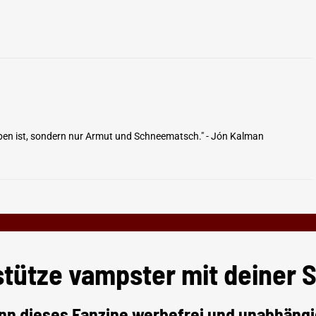
Leben ist, sondern nur Armut und Schneematsch." - Jón Kalman
stütze vampster mit deiner 
nn dieses Fanzine werbefrei und unabhängi