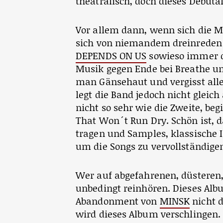
theatralisch, doch dieses Debüta
Vor allem dann, wenn sich die 
sich von niemandem dreinreden 
DEPENDS ON US
sowieso immer du
Musik gegen Ende bei Breathe un
man Gänsehaut und vergisst al
legt die Band jedoch nicht gleich
nicht so sehr wie die Zweite, b
That Won´t Run Dry. Schön ist, 
tragen und Samples, klassische 
um die Songs zu vervollständige
Wer auf abgefahrenen, düsteren, 
unbedingt reinhören. Dieses Alb
Abandonment von
MINSK
nicht d
wird dieses Album verschlingen. 