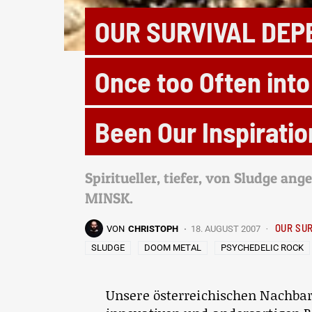
OUR SURVIVAL DEP
Once too Often int
Been Our Inspiratio
Spiritueller, tiefer, von Sludge 
MINSK.
OUR SU
VON
CHRISTOPH
18. AUGUST 2007
SLUDGE
DOOM METAL
PSYCHEDELIC ROCK
Unsere österreichischen Nachbarn