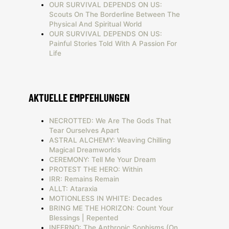
OUR SURVIVAL DEPENDS ON US:
Scouts On The Borderline Between The
Physical And Spiritual World
OUR SURVIVAL DEPENDS ON US:
Painful Stories Told With A Passion For
Life
AKTUELLE EMPFEHLUNGEN
NECROTTED: We Are The Gods That
Tear Ourselves Apart
ASTRAL ALCHEMY: Weaving Chilling
Magical Dreamworlds
CEREMONY: Tell Me Your Dream
PROTEST THE HERO: Within
IRR: Remains Remain
ALLT: Ataraxia
MOTIONLESS IN WHITE: Decades
BRING ME THE HORIZON: Count Your
Blessings | Repented
INFERNO: The Anthropic Sophisms (On