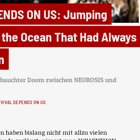
ENDS ON US: Jumping
o the Ocean That Had Always
n
angehauchter Doom zwischen NEUROSIS und
RVIVAL DEPENDS ON US
 haben bislang nicht mit allzu vielen