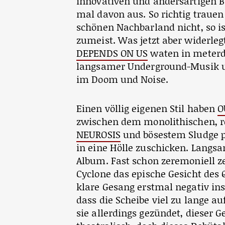
innovativen und andersartigen
mal davon aus. So richtig traue
schönen Nachbarland nicht, so i
zumeist. Was jetzt aber widerleg
DEPENDS ON US
waten in meter
langsamer Underground-Musik und
im Doom und Noise.
Einen völlig eigenen Stil haben
O
zwischen dem monolithischen, r
NEUROSIS
und bösestem Sludge pe
in eine Hölle zuschicken. Langs
Album. Fast schon zeremoniell ze
Cyclone das epische Gesicht des Q
klare Gesang erstmal negativ in
dass die Scheibe viel zu lange au
sie allerdings gezündet, dieser 