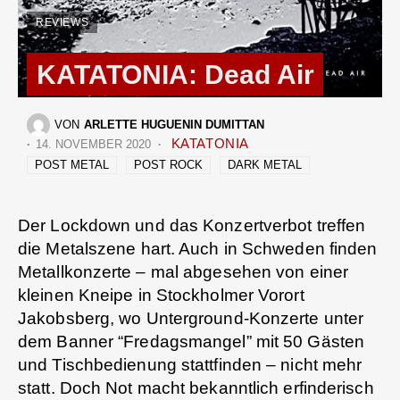
REVIEWS
KATATONIA: Dead Air
VON
ARLETTE HUGUENIN DUMITTAN
KATATONIA
14. NOVEMBER 2020
POST METAL
POST ROCK
DARK METAL
Der Lockdown und das Konzertverbot treffen
die Metalszene hart. Auch in Schweden finden
Metallkonzerte – mal abgesehen von einer
kleinen Kneipe in Stockholmer Vorort
Jakobsberg, wo Unterground-Konzerte unter
dem Banner “Fredagsmangel” mit 50 Gästen
und Tischbedienung stattfinden – nicht mehr
statt. Doch Not macht bekanntlich erfinderisch