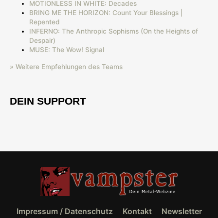
MOTIONLESS IN WHITE: Decades
BRING ME THE HORIZON: Count Your Blessings |
Repented
INFERNO: The Anthropic Sophisms (On the Heights of
Despair)
MUSE: The Wow! Signal
» Weitere Empfehlungen des Teams
DEIN SUPPORT
Impressum / Datenschutz
Kontakt
Newsletter