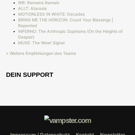
IRR: Remains Remain
ALLT: Ataraxia
MOTIONLESS IN WHITE: Decades
BRING ME THE HORIZON: Count Your Blessings |
Repented
INFERNO: The Anthropic Sophisms (On the Heights of
Despair)
MUSE: The Wow! Signal
» Weitere Empfehlungen des Teams
DEIN SUPPORT
Impressum / Datenschutz
Kontakt
Newsletter