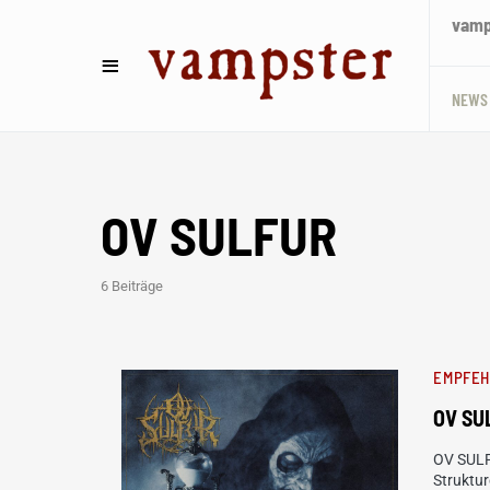
vamps
NEWS
OV SULFUR
6 Beiträge
EMPFE
OV SU
OV SULFU
Struktur