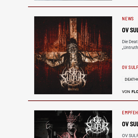
NEWS
OV SU
Die Dea
„Untruth
OV SUL
DEATH
VON
FL
EMPFE
OV SU
OV SULF