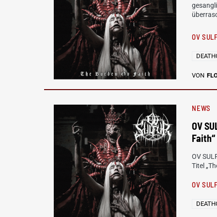
gesangli
überrasc
OV SUL
DEATH
VON
FL
NEWS
OV SU
Faith“
OV SULFU
Titel „T
OV SUL
DEATH