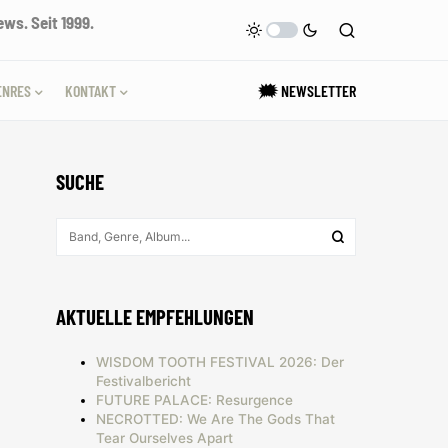
ws. Seit 1999.
ENRES
KONTAKT
🗯 NEWSLETTER
SUCHE
AKTUELLE EMPFEHLUNGEN
WISDOM TOOTH FESTIVAL 2026: Der
Festivalbericht
FUTURE PALACE: Resurgence
NECROTTED: We Are The Gods That
Tear Ourselves Apart