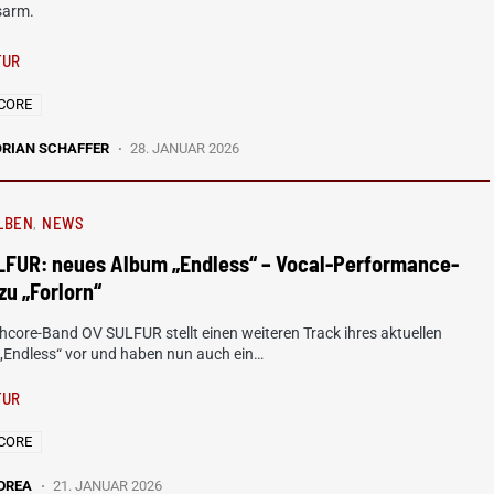
sarm.
FUR
CORE
ORIAN SCHAFFER
28. JANUAR 2026
LBEN
NEWS
LFUR: neues Album „Endless“ – Vocal-Performance-
zu „Forlorn“
hcore-Band OV SULFUR stellt einen weiteren Track ihres aktuellen
„Endless“ vor und haben nun auch ein…
FUR
CORE
DREA
21. JANUAR 2026