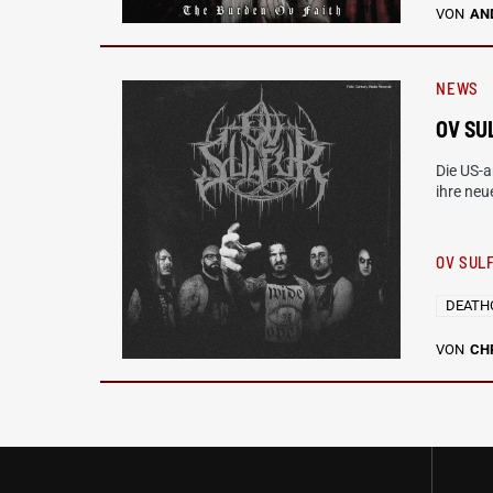
VON
AN
NEWS
OV SU
Die US-
ihre neu
OV SUL
DEATH
VON
CH