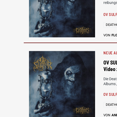
reibung
OV SUL
DEATH
VON
FL
NEUE A
OV SU
Video 
Die Deat
Albums 
OV SUL
DEATH
VON
AN