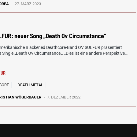
DREA
27. MÄRZ 2023
LFUR: neuer Song „Death Ov Circumstance“
amerikanische Blackened Deathcore-Band OV SULFUR präsentiert
e Single „Death Ov Circumstance„. „Dies ist eine andere Perspektive…
FUR
CORE
DEATH METAL
RISTIAN WÖGERBAUER
7. DEZEMBER 2022