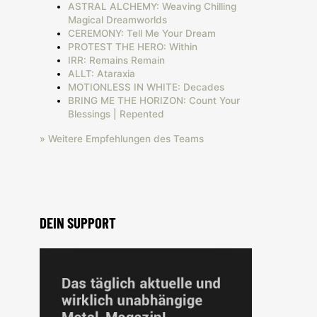
ASTRAL ALCHEMY: Weaving Chilling
Magical Dreamworlds
CEREMONY: Tell Me Your Dream
PROTEST THE HERO: Within
IRR: Remains Remain
ALLT: Ataraxia
MOTIONLESS IN WHITE: Decades
BRING ME THE HORIZON: Count Your
Blessings | Repented
» Weitere Empfehlungen des Teams
DEIN SUPPORT