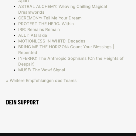
Apart
ASTRAL ALCHEMY: Weaving Chilling Magical
Dreamworlds
CEREMONY: Tell Me Your Dream
PROTEST THE HERO: Within
IRR: Remains Remain
ALLT: Ataraxia
MOTIONLESS IN WHITE: Decades
BRING ME THE HORIZON: Count Your Blessings |
Repented
INFERNO: The Anthropic Sophisms (On the Heights of
Despair)
MUSE: The Wow! Signal
» Weitere Empfehlungen des Teams
DEIN SUPPORT