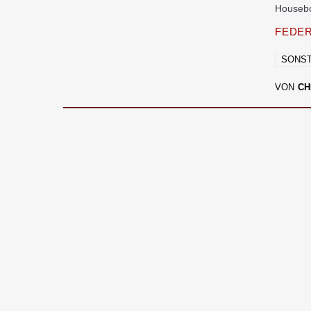
Housebo
FEDER
SONST
VON
CH