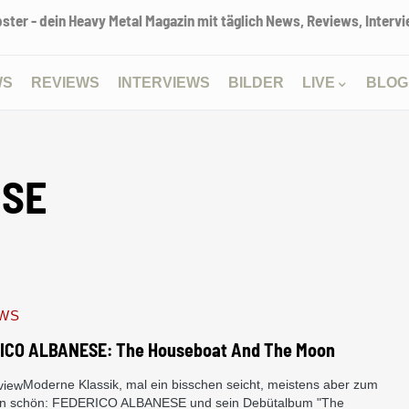
ter - dein Heavy Metal Magazin mit täglich News, Reviews, Intervie
WS
REVIEWS
INTERVIEWS
BILDER
LIVE
BLOG
ESE
EWS
ICO ALBANESE: The Houseboat And The Moon
Moderne Klassik, mal ein bisschen seicht, meistens aber zum
en schön: FEDERICO ALBANESE und sein Debütalbum "The