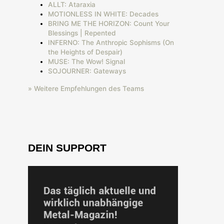
ALLT: Ataraxia
MOTIONLESS IN WHITE: Decades
BRING ME THE HORIZON: Count Your
Blessings | Repented
INFERNO: The Anthropic Sophisms (On
the Heights of Despair)
MUSE: The Wow! Signal
SOJOURNER: Gateways
» Weitere Empfehlungen des Teams
DEIN SUPPORT