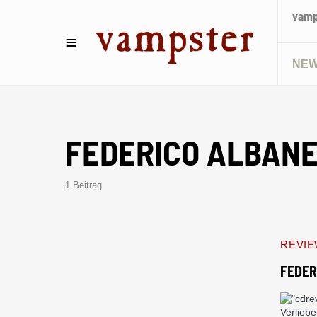
vamps
NE
FEDERICO ALBAN
1 Beitrag
REVI
FEDER
Verlieb