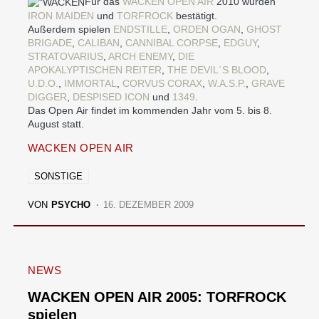
Für das
WACKEN OPEN AIR
2010 wurden
IRON MAIDEN
und
TORFROCK
bestätigt.
Außerdem spielen
ENDSTILLE
,
ORDEN OGAN
,
GHOST
BRIGADE
,
CALIBAN
,
CANNIBAL CORPSE
,
EDGUY
,
STRATOVARIUS
,
ARCH ENEMY
,
DIE
APOKALYPTISCHEN REITER
,
THE DEVIL´S BLOOD
,
U.D.O.
,
IMMORTAL
,
CORVUS CORAX
,
W.A.S.P.
,
GRAVE
DIGGER
,
DESPISED ICON
und
1349
.
Das Open Air findet im kommenden Jahr vom 5. bis 8.
August statt.
WACKEN OPEN AIR
SONSTIGE
VON
PSYCHO
16. DEZEMBER 2009
NEWS
WACKEN OPEN AIR 2005: TORFROCK
spielen