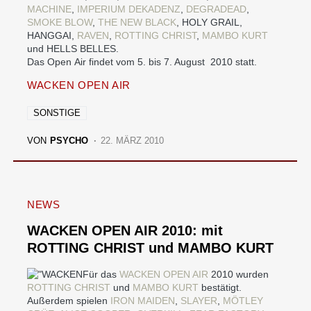
MACHINE
,
IMPERIUM DEKADENZ
,
DEGRADEAD
,
SMOKE BLOW
,
THE NEW BLACK
, HOLY GRAIL,
HANGGAI,
RAVEN
,
ROTTING CHRIST
,
MAMBO KURT
und HELLS BELLES.
Das Open Air findet vom 5. bis 7. August 2010 statt.
WACKEN OPEN AIR
SONSTIGE
VON
PSYCHO
22. MÄRZ 2010
NEWS
WACKEN OPEN AIR 2010: mit
ROTTING CHRIST und MAMBO KURT
Für das
WACKEN OPEN AIR
2010 wurden
ROTTING CHRIST
und
MAMBO KURT
bestätigt.
Außerdem spielen
IRON MAIDEN
,
SLAYER
,
MÖTLEY