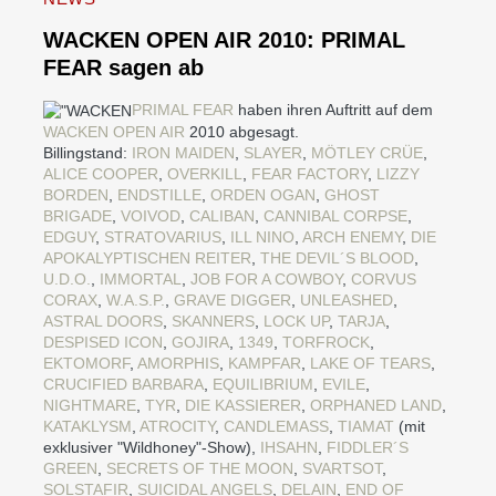
WACKEN OPEN AIR 2010: PRIMAL
FEAR sagen ab
PRIMAL FEAR
haben ihren Auftritt auf dem
WACKEN OPEN AIR
2010 abgesagt.
Billingstand:
IRON MAIDEN
,
SLAYER
,
MÖTLEY CRÜE
,
ALICE COOPER
,
OVERKILL
,
FEAR FACTORY
,
LIZZY
BORDEN
,
ENDSTILLE
,
ORDEN OGAN
,
GHOST
BRIGADE
,
VOIVOD
,
CALIBAN
,
CANNIBAL CORPSE
,
EDGUY
,
STRATOVARIUS
,
ILL NINO
,
ARCH ENEMY
,
DIE
APOKALYPTISCHEN REITER
,
THE DEVIL´S BLOOD
,
U.D.O.
,
IMMORTAL
,
JOB FOR A COWBOY
,
CORVUS
CORAX
,
W.A.S.P.
,
GRAVE DIGGER
,
UNLEASHED
,
ASTRAL DOORS
,
SKANNERS
,
LOCK UP
,
TARJA
,
DESPISED ICON
,
GOJIRA
,
1349
,
TORFROCK
,
EKTOMORF
,
AMORPHIS
,
KAMPFAR
,
LAKE OF TEARS
,
CRUCIFIED BARBARA
,
EQUILIBRIUM
,
EVILE
,
NIGHTMARE
,
TYR
,
DIE KASSIERER
,
ORPHANED LAND
,
KATAKLYSM
,
ATROCITY
,
CANDLEMASS
,
TIAMAT
(mit
exklusiver "Wildhoney"-Show),
IHSAHN
,
FIDDLER´S
GREEN
,
SECRETS OF THE MOON
,
SVARTSOT
,
SOLSTAFIR
,
SUICIDAL ANGELS
,
DELAIN
,
END OF