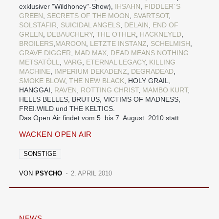
exklusiver "Wildhoney"-Show),
IHSAHN
,
FIDDLER´S
GREEN
,
SECRETS OF THE MOON
,
SVARTSOT
,
SOLSTAFIR
,
SUICIDAL ANGELS
,
DELAIN
,
END OF
GREEN
,
DEBAUCHERY
,
THE OTHER
,
HACKNEYED
,
BROILERS
,
MAROON
,
LETZTE INSTANZ
,
SCHELMISH
,
GRAVE DIGGER
,
MAD MAX
,
DEAD MEANS NOTHING
METSATÖLL
,
VARG
,
ETERNAL LEGACY
,
KILLING
MACHINE
,
IMPERIUM DEKADENZ
,
DEGRADEAD
,
SMOKE BLOW
,
THE NEW BLACK
, HOLY GRAIL,
HANGGAI,
RAVEN
,
ROTTING CHRIST
,
MAMBO KURT
,
HELLS BELLES, BRUTUS, VICTIMS OF MADNESS,
FREI.WILD und THE KELTICS.
Das Open Air findet vom 5. bis 7. August 2010 statt.
WACKEN OPEN AIR
SONSTIGE
VON
PSYCHO
2. APRIL 2010
NEWS