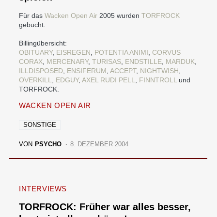
Für das
Wacken Open Air
2005 wurden
TORFROCK
gebucht.
Billingübersicht:
OBITUARY
,
EISREGEN
,
POTENTIA ANIMI
,
CORVUS
CORAX
,
MERCENARY
,
TURISAS
,
ENDSTILLE
,
MARDUK
,
ILLDISPOSED
,
ENSIFERUM
,
ACCEPT
,
NIGHTWISH
,
OVERKILL
,
EDGUY
,
AXEL RUDI PELL
,
FINNTROLL
und
TORFROCK.
WACKEN OPEN AIR
SONSTIGE
VON
PSYCHO
8. DEZEMBER 2004
INTERVIEWS
TORFROCK: Früher war alles besser,