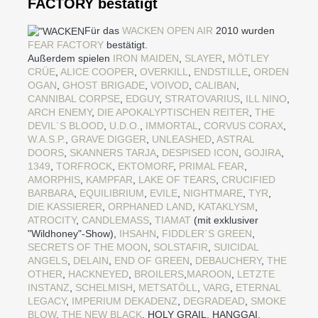
FACTORY bestätigt
Für das
WACKEN OPEN AIR
2010 wurden
FEAR FACTORY
bestätigt.
Außerdem spielen
IRON MAIDEN
,
SLAYER
,
MÖTLEY
CRÜE
,
ALICE COOPER
,
OVERKILL
,
ENDSTILLE
,
ORDEN
OGAN
,
GHOST BRIGADE
,
VOIVOD
,
CALIBAN
,
CANNIBAL CORPSE
,
EDGUY
,
STRATOVARIUS
,
ILL NINO
,
ARCH ENEMY
,
DIE APOKALYPTISCHEN REITER
,
THE
DEVIL´S BLOOD
,
U.D.O.
,
IMMORTAL
,
CORVUS CORAX
,
W.A.S.P.
,
GRAVE DIGGER
,
UNLEASHED
,
ASTRAL
DOORS
,
SKANNERS
TARJA
,
DESPISED ICON
,
GOJIRA
,
1349
,
TORFROCK
,
EKTOMORF
,
PRIMAL FEAR
,
AMORPHIS
,
KAMPFAR
,
LAKE OF TEARS
,
CRUCIFIED
BARBARA
,
EQUILIBRIUM
,
EVILE
,
NIGHTMARE
,
TYR
,
DIE KASSIERER
,
ORPHANED LAND
,
KATAKLYSM
,
ATROCITY
,
CANDLEMASS
,
TIAMAT
(mit exklusiver
"Wildhoney"-Show),
IHSAHN
,
FIDDLER´S GREEN
,
SECRETS OF THE MOON
,
SOLSTAFIR
,
SUICIDAL
ANGELS
,
DELAIN
,
END OF GREEN
,
DEBAUCHERY
,
THE
OTHER
,
HACKNEYED
,
BROILERS
,
MAROON
,
LETZTE
INSTANZ
,
SCHELMISH
,
METSATÖLL
,
VARG
,
ETERNAL
LEGACY
,
IMPERIUM DEKADENZ
,
DEGRADEAD
,
SMOKE
BLOW
,
THE NEW BLACK
, HOLY GRAIL, HANGGAI,