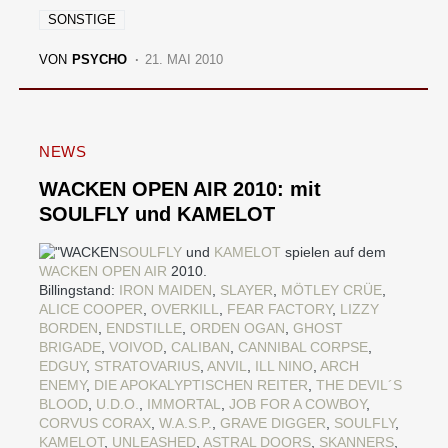
SONSTIGE
VON
PSYCHO
21. MAI 2010
NEWS
WACKEN OPEN AIR 2010: mit
SOULFLY und KAMELOT
SOULFLY
und
KAMELOT
spielen auf dem
WACKEN OPEN AIR
2010.
Billingstand:
IRON MAIDEN
,
SLAYER
,
MÖTLEY CRÜE
,
ALICE COOPER
,
OVERKILL
,
FEAR FACTORY
,
LIZZY
BORDEN
,
ENDSTILLE
,
ORDEN OGAN
,
GHOST
BRIGADE
,
VOIVOD
,
CALIBAN
,
CANNIBAL CORPSE
,
EDGUY
,
STRATOVARIUS
,
ANVIL
,
ILL NINO
,
ARCH
ENEMY
,
DIE APOKALYPTISCHEN REITER
,
THE DEVIL´S
BLOOD
,
U.D.O.
,
IMMORTAL
,
JOB FOR A COWBOY
,
CORVUS CORAX
,
W.A.S.P.
,
GRAVE DIGGER
,
SOULFLY
,
KAMELOT
,
UNLEASHED
,
ASTRAL DOORS
,
SKANNERS
,