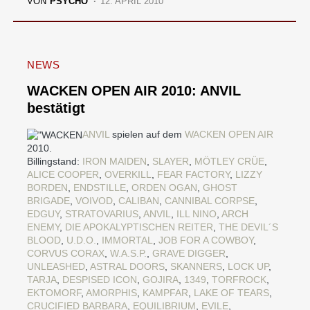
VON
PSYCHO
12. APRIL 2010
NEWS
WACKEN OPEN AIR 2010: ANVIL
bestätigt
ANVIL
spielen auf dem
WACKEN OPEN AIR
2010.
Billingstand:
IRON MAIDEN
,
SLAYER
,
MÖTLEY CRÜE
,
ALICE COOPER
,
OVERKILL
,
FEAR FACTORY
,
LIZZY
BORDEN
,
ENDSTILLE
,
ORDEN OGAN
,
GHOST
BRIGADE
,
VOIVOD
,
CALIBAN
,
CANNIBAL CORPSE
,
EDGUY
,
STRATOVARIUS
,
ANVIL
,
ILL NINO
,
ARCH
ENEMY
,
DIE APOKALYPTISCHEN REITER
,
THE DEVIL´S
BLOOD
,
U.D.O.
,
IMMORTAL
,
JOB FOR A COWBOY
,
CORVUS CORAX
,
W.A.S.P.
,
GRAVE DIGGER
,
UNLEASHED
,
ASTRAL DOORS
,
SKANNERS
,
LOCK UP
,
TARJA
,
DESPISED ICON
,
GOJIRA
,
1349
,
TORFROCK
,
EKTOMORF
,
AMORPHIS
,
KAMPFAR
,
LAKE OF TEARS
,
CRUCIFIED BARBARA
,
EQUILIBRIUM
,
EVILE
,