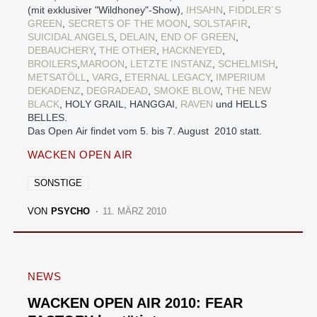
(mit exklusiver "Wildhoney"-Show),
IHSAHN
,
FIDDLER´S
GREEN
,
SECRETS OF THE MOON
,
SOLSTAFIR
,
SUICIDAL ANGELS
,
DELAIN
,
END OF GREEN
,
DEBAUCHERY
,
THE OTHER
,
HACKNEYED
,
BROILERS
,
MAROON
,
LETZTE INSTANZ
,
SCHELMISH
,
METSATÖLL
,
VARG
,
ETERNAL LEGACY
,
IMPERIUM
DEKADENZ
,
DEGRADEAD
,
SMOKE BLOW
,
THE NEW
BLACK
, HOLY GRAIL, HANGGAI,
RAVEN
und HELLS
BELLES.
Das Open Air findet vom 5. bis 7. August 2010 statt.
WACKEN OPEN AIR
SONSTIGE
VON
PSYCHO
11. MÄRZ 2010
NEWS
WACKEN OPEN AIR 2010: FEAR