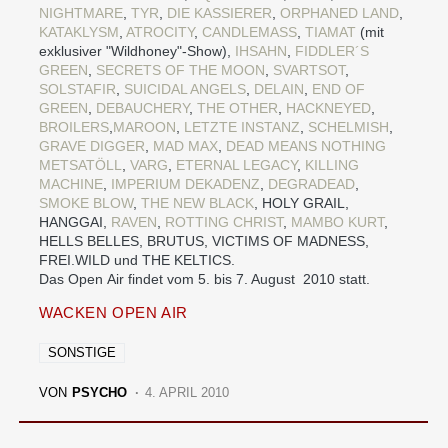
NIGHTMARE
,
TYR
,
DIE KASSIERER
,
ORPHANED LAND
,
KATAKLYSM
,
ATROCITY
,
CANDLEMASS
,
TIAMAT
(mit
exklusiver "Wildhoney"-Show),
IHSAHN
,
FIDDLER´S
GREEN
,
SECRETS OF THE MOON
,
SVARTSOT
,
SOLSTAFIR
,
SUICIDAL ANGELS
,
DELAIN
,
END OF
GREEN
,
DEBAUCHERY
,
THE OTHER
,
HACKNEYED
,
BROILERS
,
MAROON
,
LETZTE INSTANZ
,
SCHELMISH
,
GRAVE DIGGER
,
MAD MAX
,
DEAD MEANS NOTHING
METSATÖLL
,
VARG
,
ETERNAL LEGACY
,
KILLING
MACHINE
,
IMPERIUM DEKADENZ
,
DEGRADEAD
,
SMOKE BLOW
,
THE NEW BLACK
, HOLY GRAIL,
HANGGAI,
RAVEN
,
ROTTING CHRIST
,
MAMBO KURT
,
HELLS BELLES, BRUTUS, VICTIMS OF MADNESS,
FREI.WILD und THE KELTICS.
Das Open Air findet vom 5. bis 7. August 2010 statt.
WACKEN OPEN AIR
SONSTIGE
VON
PSYCHO
4. APRIL 2010