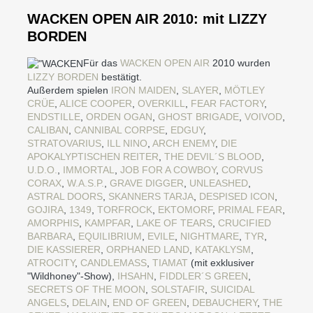
WACKEN OPEN AIR 2010: mit LIZZY
BORDEN
Für das
WACKEN OPEN AIR
2010 wurden
LIZZY BORDEN
bestätigt.
Außerdem spielen
IRON MAIDEN
,
SLAYER
,
MÖTLEY
CRÜE
,
ALICE COOPER
,
OVERKILL
,
FEAR FACTORY
,
ENDSTILLE
,
ORDEN OGAN
,
GHOST BRIGADE
,
VOIVOD
,
CALIBAN
,
CANNIBAL CORPSE
,
EDGUY
,
STRATOVARIUS
,
ILL NINO
,
ARCH ENEMY
,
DIE
APOKALYPTISCHEN REITER
,
THE DEVIL´S BLOOD
,
U.D.O.
,
IMMORTAL
,
JOB FOR A COWBOY
,
CORVUS
CORAX
,
W.A.S.P.
,
GRAVE DIGGER
,
UNLEASHED
,
ASTRAL DOORS
,
SKANNERS
TARJA
,
DESPISED ICON
,
GOJIRA
,
1349
,
TORFROCK
,
EKTOMORF
,
PRIMAL FEAR
,
AMORPHIS
,
KAMPFAR
,
LAKE OF TEARS
,
CRUCIFIED
BARBARA
,
EQUILIBRIUM
,
EVILE
,
NIGHTMARE
,
TYR
,
DIE KASSIERER
,
ORPHANED LAND
,
KATAKLYSM
,
ATROCITY
,
CANDLEMASS
,
TIAMAT
(mit exklusiver
"Wildhoney"-Show),
IHSAHN
,
FIDDLER´S GREEN
,
SECRETS OF THE MOON
,
SOLSTAFIR
,
SUICIDAL
ANGELS
,
DELAIN
,
END OF GREEN
,
DEBAUCHERY
,
THE