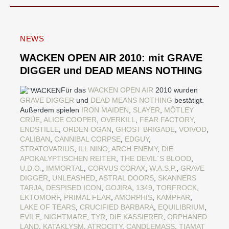
NEWS
WACKEN OPEN AIR 2010: mit GRAVE
DIGGER und DEAD MEANS NOTHING
Für das
WACKEN OPEN AIR
2010 wurden
GRAVE DIGGER
und
DEAD MEANS NOTHING
bestätigt.
Außerdem spielen
IRON MAIDEN
,
SLAYER
,
MÖTLEY
CRÜE
,
ALICE COOPER
,
OVERKILL
,
FEAR FACTORY
,
ENDSTILLE
,
ORDEN OGAN
,
GHOST BRIGADE
,
VOIVOD
,
CALIBAN
,
CANNIBAL CORPSE
,
EDGUY
,
STRATOVARIUS
,
ILL NINO
,
ARCH ENEMY
,
DIE
APOKALYPTISCHEN REITER
,
THE DEVIL´S BLOOD
,
U.D.O.
,
IMMORTAL
,
CORVUS CORAX
,
W.A.S.P.
,
GRAVE
DIGGER
,
UNLEASHED
,
ASTRAL DOORS
,
SKANNERS
TARJA
,
DESPISED ICON
,
GOJIRA
,
1349
,
TORFROCK
,
EKTOMORF
,
PRIMAL FEAR
,
AMORPHIS
,
KAMPFAR
,
LAKE OF TEARS
,
CRUCIFIED BARBARA
,
EQUILIBRIUM
,
EVILE
,
NIGHTMARE
,
TYR
,
DIE KASSIERER
,
ORPHANED
LAND
,
KATAKLYSM
,
ATROCITY
,
CANDLEMASS
,
TIAMAT