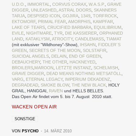
U.D.O.
,
IMMORTAL
,
CORVUS CORAX
,
W.A.S.P.
,
GRAVE
DIGGER
,
UNLEASHED
,
ASTRAL DOORS
,
SKANNERS
TARJA
,
DESPISED ICON
,
GOJIRA
,
1349
,
TORFROCK
,
EKTOMORF
,
PRIMAL FEAR
,
AMORPHIS
,
KAMPFAR
,
LAKE OF TEARS
,
CRUCIFIED BARBARA
,
EQUILIBRIUM
,
EVILE
,
NIGHTMARE
,
TYR
,
DIE KASSIERER
,
ORPHANED
LAND
,
KATAKLYSM
,
ATROCITY
,
CANDLEMASS
,
TIAMAT
(mit exklusiver "Wildhoney"-Show),
IHSAHN
,
FIDDLER´S
GREEN
,
SECRETS OF THE MOON
,
SOLSTAFIR
,
SUICIDAL ANGELS
,
DELAIN
,
END OF GREEN
,
DEBAUCHERY
,
THE OTHER
,
HACKNEYED
,
BROILERS
,
MAROON
,
LETZTE INSTANZ
,
SCHELMISH
,
GRAVE DIGGER
,
DEAD MEANS NOTHING
METSATÖLL
,
VARG
,
ETERNAL LEGACY
,
IMPERIUM DEKADENZ
,
DEGRADEAD
,
SMOKE BLOW
,
THE NEW BLACK
, HOLY
GRAIL, HANGGAI,
RAVEN
und HELLS BELLES.
Das Open Air findet vom 5. bis 7. August 2010 statt.
WACKEN OPEN AIR
SONSTIGE
VON
PSYCHO
14. MÄRZ 2010