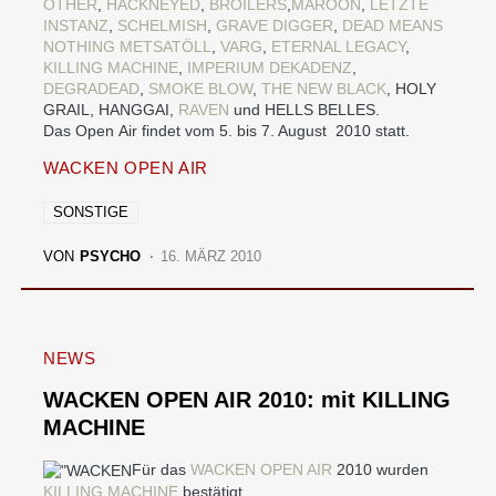
OTHER
,
HACKNEYED
,
BROILERS
,
MAROON
,
LETZTE
INSTANZ
,
SCHELMISH
,
GRAVE DIGGER
,
DEAD MEANS
NOTHING
METSATÖLL
,
VARG
,
ETERNAL LEGACY
,
KILLING MACHINE
,
IMPERIUM DEKADENZ
,
DEGRADEAD
,
SMOKE BLOW
,
THE NEW BLACK
, HOLY
GRAIL, HANGGAI,
RAVEN
und HELLS BELLES.
Das Open Air findet vom 5. bis 7. August 2010 statt.
WACKEN OPEN AIR
SONSTIGE
VON
PSYCHO
16. MÄRZ 2010
NEWS
WACKEN OPEN AIR 2010: mit KILLING
MACHINE
Für das
WACKEN OPEN AIR
2010 wurden
KILLING MACHINE
bestätigt.