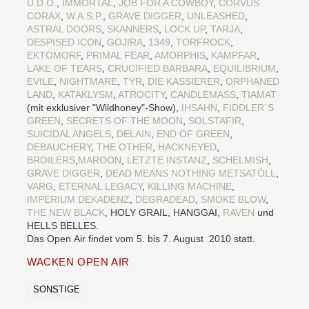
U.D.O.
,
IMMORTAL
,
JOB FOR A COWBOY
,
CORVUS
CORAX
,
W.A.S.P.
,
GRAVE DIGGER
,
UNLEASHED
,
ASTRAL DOORS
,
SKANNERS
,
LOCK UP
,
TARJA
,
DESPISED ICON
,
GOJIRA
,
1349
,
TORFROCK
,
EKTOMORF
,
PRIMAL FEAR
,
AMORPHIS
,
KAMPFAR
,
LAKE OF TEARS
,
CRUCIFIED BARBARA
,
EQUILIBRIUM
,
EVILE
,
NIGHTMARE
,
TYR
,
DIE KASSIERER
,
ORPHANED
LAND
,
KATAKLYSM
,
ATROCITY
,
CANDLEMASS
,
TIAMAT
(mit exklusiver "Wildhoney"-Show),
IHSAHN
,
FIDDLER´S
GREEN
,
SECRETS OF THE MOON
,
SOLSTAFIR
,
SUICIDAL ANGELS
,
DELAIN
,
END OF GREEN
,
DEBAUCHERY
,
THE OTHER
,
HACKNEYED
,
BROILERS
,
MAROON
,
LETZTE INSTANZ
,
SCHELMISH
,
GRAVE DIGGER
,
DEAD MEANS NOTHING
METSATÖLL
,
VARG
,
ETERNAL LEGACY
,
KILLING MACHINE
,
IMPERIUM DEKADENZ
,
DEGRADEAD
,
SMOKE BLOW
,
THE NEW BLACK
, HOLY GRAIL, HANGGAI,
RAVEN
und
HELLS BELLES.
Das Open Air findet vom 5. bis 7. August 2010 statt.
WACKEN OPEN AIR
SONSTIGE