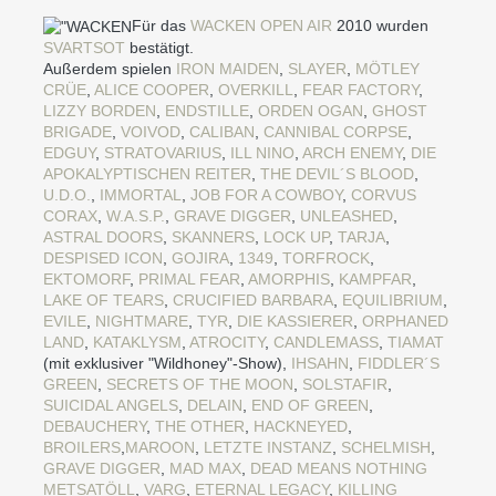
Für das
WACKEN OPEN AIR
2010 wurden
SVARTSOT
bestätigt.
Außerdem spielen
IRON MAIDEN
,
SLAYER
,
MÖTLEY
CRÜE
,
ALICE COOPER
,
OVERKILL
,
FEAR FACTORY
,
LIZZY BORDEN
,
ENDSTILLE
,
ORDEN OGAN
,
GHOST
BRIGADE
,
VOIVOD
,
CALIBAN
,
CANNIBAL CORPSE
,
EDGUY
,
STRATOVARIUS
,
ILL NINO
,
ARCH ENEMY
,
DIE
APOKALYPTISCHEN REITER
,
THE DEVIL´S BLOOD
,
U.D.O.
,
IMMORTAL
,
JOB FOR A COWBOY
,
CORVUS
CORAX
,
W.A.S.P.
,
GRAVE DIGGER
,
UNLEASHED
,
ASTRAL DOORS
,
SKANNERS
,
LOCK UP
,
TARJA
,
DESPISED ICON
,
GOJIRA
,
1349
,
TORFROCK
,
EKTOMORF
,
PRIMAL FEAR
,
AMORPHIS
,
KAMPFAR
,
LAKE OF TEARS
,
CRUCIFIED BARBARA
,
EQUILIBRIUM
,
EVILE
,
NIGHTMARE
,
TYR
,
DIE KASSIERER
,
ORPHANED
LAND
,
KATAKLYSM
,
ATROCITY
,
CANDLEMASS
,
TIAMAT
(mit exklusiver "Wildhoney"-Show),
IHSAHN
,
FIDDLER´S
GREEN
,
SECRETS OF THE MOON
,
SOLSTAFIR
,
SUICIDAL ANGELS
,
DELAIN
,
END OF GREEN
,
DEBAUCHERY
,
THE OTHER
,
HACKNEYED
,
BROILERS
,
MAROON
,
LETZTE INSTANZ
,
SCHELMISH
,
GRAVE DIGGER
,
MAD MAX
,
DEAD MEANS NOTHING
METSATÖLL
,
VARG
,
ETERNAL LEGACY
,
KILLING