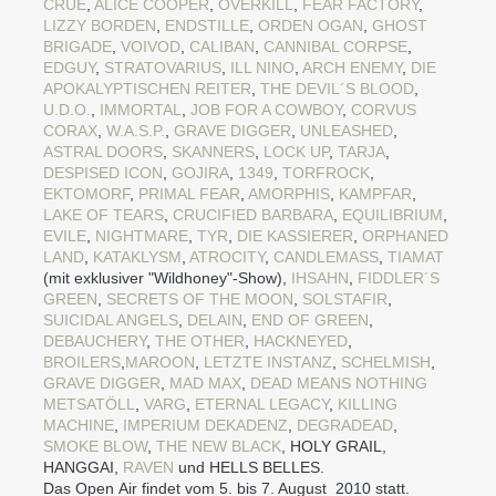
CRÜE
,
ALICE COOPER
,
OVERKILL
,
FEAR FACTORY
,
LIZZY BORDEN
,
ENDSTILLE
,
ORDEN OGAN
,
GHOST
BRIGADE
,
VOIVOD
,
CALIBAN
,
CANNIBAL CORPSE
,
EDGUY
,
STRATOVARIUS
,
ILL NINO
,
ARCH ENEMY
,
DIE
APOKALYPTISCHEN REITER
,
THE DEVIL´S BLOOD
,
U.D.O.
,
IMMORTAL
,
JOB FOR A COWBOY
,
CORVUS
CORAX
,
W.A.S.P.
,
GRAVE DIGGER
,
UNLEASHED
,
ASTRAL DOORS
,
SKANNERS
,
LOCK UP
,
TARJA
,
DESPISED ICON
,
GOJIRA
,
1349
,
TORFROCK
,
EKTOMORF
,
PRIMAL FEAR
,
AMORPHIS
,
KAMPFAR
,
LAKE OF TEARS
,
CRUCIFIED BARBARA
,
EQUILIBRIUM
,
EVILE
,
NIGHTMARE
,
TYR
,
DIE KASSIERER
,
ORPHANED
LAND
,
KATAKLYSM
,
ATROCITY
,
CANDLEMASS
,
TIAMAT
(mit exklusiver "Wildhoney"-Show),
IHSAHN
,
FIDDLER´S
GREEN
,
SECRETS OF THE MOON
,
SOLSTAFIR
,
SUICIDAL ANGELS
,
DELAIN
,
END OF GREEN
,
DEBAUCHERY
,
THE OTHER
,
HACKNEYED
,
BROILERS
,
MAROON
,
LETZTE INSTANZ
,
SCHELMISH
,
GRAVE DIGGER
,
MAD MAX
,
DEAD MEANS NOTHING
METSATÖLL
,
VARG
,
ETERNAL LEGACY
,
KILLING
MACHINE
,
IMPERIUM DEKADENZ
,
DEGRADEAD
,
SMOKE BLOW
,
THE NEW BLACK
, HOLY GRAIL,
HANGGAI,
RAVEN
und HELLS BELLES.
Das Open Air findet vom 5. bis 7. August 2010 statt.