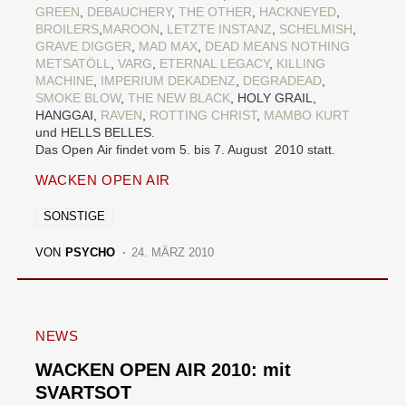
GREEN
,
DEBAUCHERY
,
THE OTHER
,
HACKNEYED
,
BROILERS
,
MAROON
,
LETZTE INSTANZ
,
SCHELMISH
,
GRAVE DIGGER
,
MAD MAX
,
DEAD MEANS NOTHING
METSATÖLL
,
VARG
,
ETERNAL LEGACY
,
KILLING
MACHINE
,
IMPERIUM DEKADENZ
,
DEGRADEAD
,
SMOKE BLOW
,
THE NEW BLACK
, HOLY GRAIL,
HANGGAI,
RAVEN
,
ROTTING CHRIST
,
MAMBO KURT
und HELLS BELLES.
Das Open Air findet vom 5. bis 7. August 2010 statt.
WACKEN OPEN AIR
SONSTIGE
VON
PSYCHO
24. MÄRZ 2010
NEWS
WACKEN OPEN AIR 2010: mit
SVARTSOT