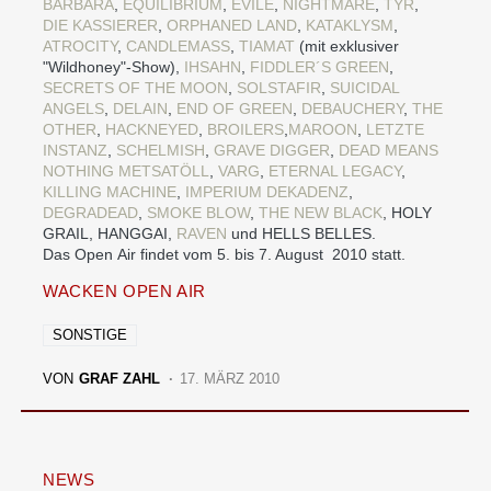
BARBARA
,
EQUILIBRIUM
,
EVILE
,
NIGHTMARE
,
TYR
,
DIE KASSIERER
,
ORPHANED LAND
,
KATAKLYSM
,
ATROCITY
,
CANDLEMASS
,
TIAMAT
(mit exklusiver
"Wildhoney"-Show),
IHSAHN
,
FIDDLER´S GREEN
,
SECRETS OF THE MOON
,
SOLSTAFIR
,
SUICIDAL
ANGELS
,
DELAIN
,
END OF GREEN
,
DEBAUCHERY
,
THE
OTHER
,
HACKNEYED
,
BROILERS
,
MAROON
,
LETZTE
INSTANZ
,
SCHELMISH
,
GRAVE DIGGER
,
DEAD MEANS
NOTHING
METSATÖLL
,
VARG
,
ETERNAL LEGACY
,
KILLING MACHINE
,
IMPERIUM DEKADENZ
,
DEGRADEAD
,
SMOKE BLOW
,
THE NEW BLACK
, HOLY
GRAIL, HANGGAI,
RAVEN
und HELLS BELLES.
Das Open Air findet vom 5. bis 7. August 2010 statt.
WACKEN OPEN AIR
SONSTIGE
VON
GRAF ZAHL
17. MÄRZ 2010
NEWS