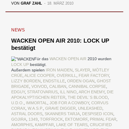
VON
GRAF ZAHL
18. MÄRZ 2010
NEWS
WACKEN OPEN AIR 2010: LOCK UP
bestätigt
Für das
WACKEN OPEN AIR
2010 wurden
LOCK UP
bestätigt.
Außerdem spielen
IRON MAIDEN
,
SLAYER
,
MÖTLEY
CRÜE
,
ALICE COOPER
,
OVERKILL
,
FEAR FACTORY
,
LIZZY BORDEN
,
ENDSTILLE
,
ORDEN OGAN
,
GHOST
BRIGADE
,
VOIVOD
,
CALIBAN
,
CANNIBAL CORPSE
,
EDGUY
,
STRATOVARIUS
,
ILL NINO
,
ARCH ENEMY
,
DIE
APOKALYPTISCHEN REITER
,
THE DEVIL´S BLOOD
,
U.D.O.
,
IMMORTAL
,
JOB FOR A COWBOY
,
CORVUS
CORAX
,
W.A.S.P.
,
GRAVE DIGGER
,
UNLEASHED
,
ASTRAL DOORS
,
SKANNERS
TARJA
,
DESPISED ICON
,
GOJIRA
,
1349
,
TORFROCK
,
EKTOMORF
,
PRIMAL FEAR
,
AMORPHIS
,
KAMPFAR
,
LAKE OF TEARS
,
CRUCIFIED