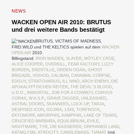
NEWS
WACKEN OPEN AIR 2010: BRUTUS
und drei weitere Bands bestätigt
BRUTUS, VICTIMS OF MADNESS,
FREI.WILD und THE KELTICS spielen auf dem
WACKEN
OPEN AIR
2010.
Billingstand:
IRON MAIDEN
,
SLAYER
,
MÖTLEY CRÜE
,
ALICE COOPER
,
OVERKILL
,
FEAR FACTORY
,
LIZZY
BORDEN
,
ENDSTILLE
,
ORDEN OGAN
,
GHOST
BRIGADE
,
VOIVOD
,
CALIBAN
,
CANNIBAL CORPSE
,
EDGUY
,
STRATOVARIUS
,
ILL NINO
,
ARCH ENEMY
,
DIE
APOKALYPTISCHEN REITER
,
THE DEVIL´S BLOOD
,
U.D.O.
,
IMMORTAL
,
JOB FOR A COWBOY
,
CORVUS
CORAX
,
W.A.S.P.
,
GRAVE DIGGER
,
UNLEASHED
,
ASTRAL DOORS
,
SKANNERS
,
LOCK UP
,
TARJA
,
DESPISED ICON
,
GOJIRA
,
1349
,
TORFROCK
,
EKTOMORF
,
AMORPHIS
,
KAMPFAR
,
LAKE OF TEARS
,
CRUCIFIED BARBARA
,
EQUILIBRIUM
,
EVILE
,
NIGHTMARE
,
TYR
,
DIE KASSIERER
,
ORPHANED LAND
,
KATAKLYSM
,
ATROCITY
,
CANDLEMASS
,
TIAMAT
(mit