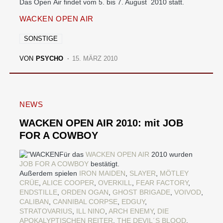
Das Open Air findet vom 5. bis 7. August 2010 statt.
WACKEN OPEN AIR
SONSTIGE
VON
PSYCHO
15. MÄRZ 2010
NEWS
WACKEN OPEN AIR 2010: mit JOB
FOR A COWBOY
Für das
WACKEN OPEN AIR
2010 wurden
JOB FOR A COWBOY
bestätigt.
Außerdem spielen
IRON MAIDEN
,
SLAYER
,
MÖTLEY
CRÜE
,
ALICE COOPER
,
OVERKILL
,
FEAR FACTORY
,
ENDSTILLE
,
ORDEN OGAN
,
GHOST BRIGADE
,
VOIVOD
,
CALIBAN
,
CANNIBAL CORPSE
,
EDGUY
,
STRATOVARIUS
,
ILL NINO
,
ARCH ENEMY
,
DIE
APOKALYPTISCHEN REITER
,
THE DEVIL´S BLOOD
,