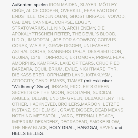
Außerdem spielen
IRON MAIDEN
,
SLAYER
,
MÖTLEY
CRÜE
,
ALICE COOPER
,
OVERKILL
,
FEAR FACTORY
,
ENDSTILLE
,
ORDEN OGAN
,
GHOST BRIGADE
,
VOIVOD
,
CALIBAN
,
CANNIBAL CORPSE
,
EDGUY
,
STRATOVARIUS
,
ILL NINO
,
ARCH ENEMY
,
DIE
APOKALYPTISCHEN REITER
,
THE DEVIL´S BLOOD
,
U.D.O.
,
IMMORTAL
,
JOB FOR A COWBOY
,
CORVUS
CORAX
,
W.A.S.P.
,
GRAVE DIGGER
,
UNLEASHED
,
ASTRAL DOORS
,
SKANNERS
TARJA
,
DESPISED ICON
,
GOJIRA
,
1349
,
TORFROCK
,
EKTOMORF
,
PRIMAL FEAR
,
AMORPHIS
,
KAMPFAR
,
LAKE OF TEARS
,
CRUCIFIED
BARBARA
,
EQUILIBRIUM
,
EVILE
,
NIGHTMARE
,
TYR
,
DIE KASSIERER
,
ORPHANED LAND
,
KATAKLYSM
,
ATROCITY
,
CANDLEMASS
,
TIAMAT
(mit exklusiver
"Wildhoney"-Show),
IHSAHN
,
FIDDLER´S GREEN
,
SECRETS OF THE MOON
,
SOLSTAFIR
,
SUICIDAL
ANGELS
,
DELAIN
,
END OF GREEN
,
DEBAUCHERY
,
THE
OTHER
,
HACKNEYED
,
BROILERS
,
MAROON
,
LETZTE
INSTANZ
,
SCHELMISH
,
GRAVE DIGGER
,
DEAD MEANS
NOTHING
METSATÖLL
,
VARG
,
ETERNAL LEGACY
,
IMPERIUM DEKADENZ
,
DEGRADEAD
,
SMOKE BLOW
,
THE NEW BLACK
, HOLY GRAIL, HANGGAI,
RAVEN
und
HELLS BELLES.