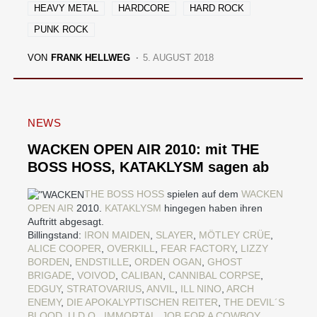
HEAVY METAL
HARDCORE
HARD ROCK
PUNK ROCK
VON
FRANK HELLWEG
5. AUGUST 2018
NEWS
WACKEN OPEN AIR 2010: mit THE
BOSS HOSS, KATAKLYSM sagen ab
THE BOSS HOSS
spielen auf dem
WACKEN
OPEN AIR
2010.
KATAKLYSM
hingegen haben ihren
Auftritt abgesagt.
Billingstand:
IRON MAIDEN
,
SLAYER
,
MÖTLEY CRÜE
,
ALICE COOPER
,
OVERKILL
,
FEAR FACTORY
,
LIZZY
BORDEN
,
ENDSTILLE
,
ORDEN OGAN
,
GHOST
BRIGADE
,
VOIVOD
,
CALIBAN
,
CANNIBAL CORPSE
,
EDGUY
,
STRATOVARIUS
,
ANVIL
,
ILL NINO
,
ARCH
ENEMY
,
DIE APOKALYPTISCHEN REITER
,
THE DEVIL´S
BLOOD
,
U.D.O.
,
IMMORTAL
,
JOB FOR A COWBOY
,