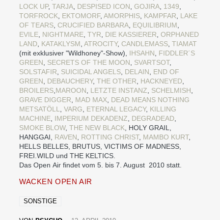
LOCK UP
,
TARJA
,
DESPISED ICON
,
GOJIRA
,
1349
,
TORFROCK
,
EKTOMORF
,
AMORPHIS
,
KAMPFAR
,
LAKE
OF TEARS
,
CRUCIFIED BARBARA
,
EQUILIBRIUM
,
EVILE
,
NIGHTMARE
,
TYR
,
DIE KASSIERER
,
ORPHANED
LAND
,
KATAKLYSM
,
ATROCITY
,
CANDLEMASS
,
TIAMAT
(mit exklusiver "Wildhoney"-Show),
IHSAHN
,
FIDDLER´S
GREEN
,
SECRETS OF THE MOON
,
SVARTSOT
,
SOLSTAFIR
,
SUICIDAL ANGELS
,
DELAIN
,
END OF
GREEN
,
DEBAUCHERY
,
THE OTHER
,
HACKNEYED
,
BROILERS
,
MAROON
,
LETZTE INSTANZ
,
SCHELMISH
,
GRAVE DIGGER
,
MAD MAX
,
DEAD MEANS NOTHING
METSATÖLL
,
VARG
,
ETERNAL LEGACY
,
KILLING
MACHINE
,
IMPERIUM DEKADENZ
,
DEGRADEAD
,
SMOKE BLOW
,
THE NEW BLACK
, HOLY GRAIL,
HANGGAI,
RAVEN
,
ROTTING CHRIST
,
MAMBO KURT
,
HELLS BELLES, BRUTUS, VICTIMS OF MADNESS,
FREI.WILD und THE KELTICS.
Das Open Air findet vom 5. bis 7. August 2010 statt.
WACKEN OPEN AIR
SONSTIGE