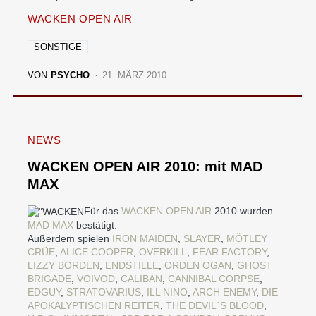
WACKEN OPEN AIR
SONSTIGE
VON
PSYCHO
21. MÄRZ 2010
NEWS
WACKEN OPEN AIR 2010: mit MAD
MAX
Für das
WACKEN OPEN AIR
2010 wurden
MAD MAX
bestätigt.
Außerdem spielen
IRON MAIDEN
,
SLAYER
,
MÖTLEY
CRÜE
,
ALICE COOPER
,
OVERKILL
,
FEAR FACTORY
,
LIZZY BORDEN
,
ENDSTILLE
,
ORDEN OGAN
,
GHOST
BRIGADE
,
VOIVOD
,
CALIBAN
,
CANNIBAL CORPSE
,
EDGUY
,
STRATOVARIUS
,
ILL NINO
,
ARCH ENEMY
,
DIE
APOKALYPTISCHEN REITER
,
THE DEVIL´S BLOOD
,