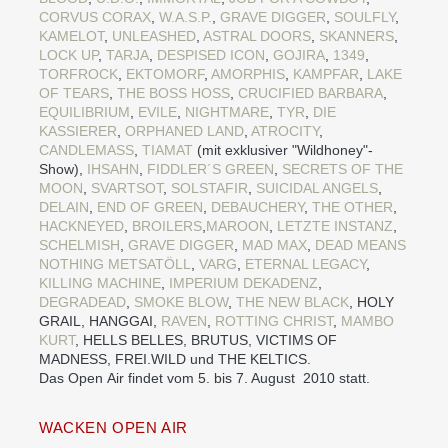
CORVUS CORAX
,
W.A.S.P.
,
GRAVE DIGGER
,
SOULFLY
,
KAMELOT
,
UNLEASHED
,
ASTRAL DOORS
,
SKANNERS
,
LOCK UP
,
TARJA
,
DESPISED ICON
,
GOJIRA
,
1349
,
TORFROCK
,
EKTOMORF
,
AMORPHIS
,
KAMPFAR
,
LAKE
OF TEARS
,
THE BOSS HOSS
,
CRUCIFIED BARBARA
,
EQUILIBRIUM
,
EVILE
,
NIGHTMARE
,
TYR
,
DIE
KASSIERER
,
ORPHANED LAND
,
ATROCITY
,
CANDLEMASS
,
TIAMAT
(mit exklusiver "Wildhoney"-
Show),
IHSAHN
,
FIDDLER´S GREEN
,
SECRETS OF THE
MOON
,
SVARTSOT
,
SOLSTAFIR
,
SUICIDAL ANGELS
,
DELAIN
,
END OF GREEN
,
DEBAUCHERY
,
THE OTHER
,
HACKNEYED
,
BROILERS
,
MAROON
,
LETZTE INSTANZ
,
SCHELMISH
,
GRAVE DIGGER
,
MAD MAX
,
DEAD MEANS
NOTHING
METSATÖLL
,
VARG
,
ETERNAL LEGACY
,
KILLING MACHINE
,
IMPERIUM DEKADENZ
,
DEGRADEAD
,
SMOKE BLOW
,
THE NEW BLACK
, HOLY
GRAIL, HANGGAI,
RAVEN
,
ROTTING CHRIST
,
MAMBO
KURT
, HELLS BELLES, BRUTUS, VICTIMS OF
MADNESS, FREI.WILD und THE KELTICS.
Das Open Air findet vom 5. bis 7. August 2010 statt.
WACKEN OPEN AIR