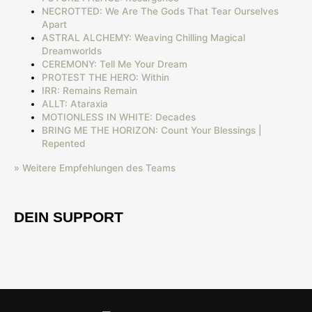
NECROTTED: We Are The Gods That Tear Ourselves
Apart
ASTRAL ALCHEMY: Weaving Chilling Magical
Dreamworlds
CEREMONY: Tell Me Your Dream
PROTEST THE HERO: Within
IRR: Remains Remain
ALLT: Ataraxia
MOTIONLESS IN WHITE: Decades
BRING ME THE HORIZON: Count Your Blessings |
Repented
» Weitere Empfehlungen des Teams
DEIN SUPPORT