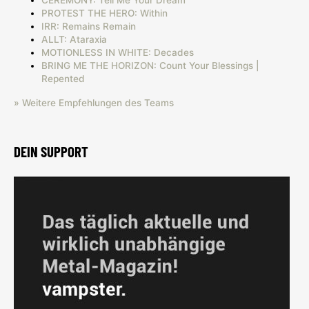
PROTEST THE HERO: Within
IRR: Remains Remain
ALLT: Ataraxia
MOTIONLESS IN WHITE: Decades
BRING ME THE HORIZON: Count Your Blessings |
Repented
» Weitere Empfehlungen des Teams
DEIN SUPPORT