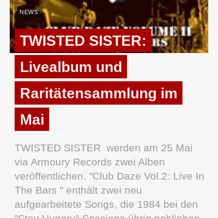
NEWS
TWISTED SISTER:
Livealbum und
Raritätensammlung im
Mai
TWISTED SISTER werden am 25 Mai
via Armoury Records zwei Alben
veröffentlichen. "Club Daze Vol.2: Live In
The Bars " enthält zwei neu
aufgearbeitete Songs, die 1984 bei den