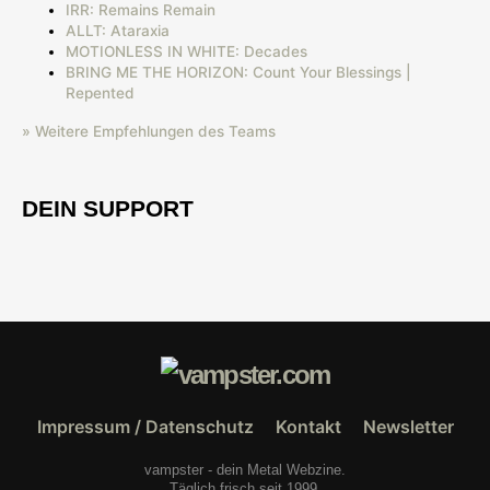
IRR: Remains Remain
ALLT: Ataraxia
MOTIONLESS IN WHITE: Decades
BRING ME THE HORIZON: Count Your Blessings |
Repented
» Weitere Empfehlungen des Teams
DEIN SUPPORT
Impressum / Datenschutz
Kontakt
Newsletter
vampster - dein Metal Webzine.
Täglich frisch seit 1999.