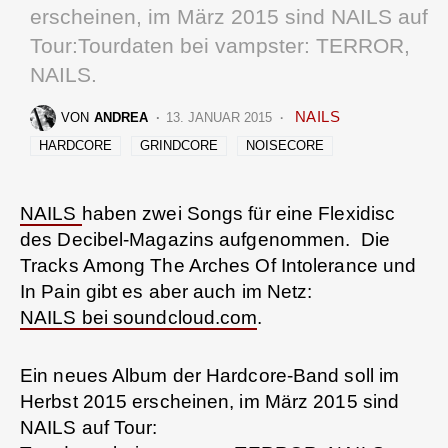
erscheinen, im März 2015 sind NAILS auf
Tour:Tourdaten bei vampster: TERROR,
NAILS.
NAILS
VON
ANDREA
13. JANUAR 2015
HARDCORE
GRINDCORE
NOISECORE
NAILS
haben zwei Songs für eine Flexidisc
des Decibel-Magazins aufgenommen. Die
Tracks Among The Arches Of Intolerance und
In Pain gibt es aber auch im Netz:
NAILS bei soundcloud.com
.
Ein neues Album der Hardcore-Band soll im
Herbst 2015 erscheinen, im März 2015 sind
NAILS auf Tour: